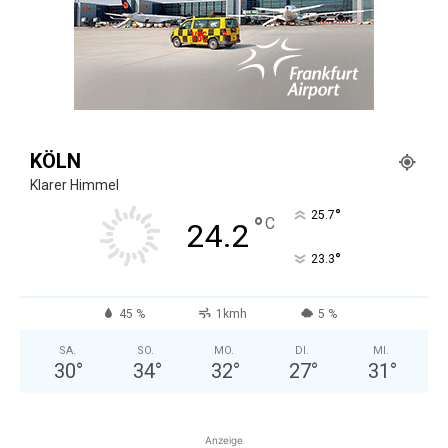
KÖLN
Klarer Himmel
°
25.7
°
C
24.2
°
23.3
45 %
1kmh
5 %
SA.
SO.
MO.
DI.
MI.
30
°
34
°
32
°
27
°
31
°
Anzeige