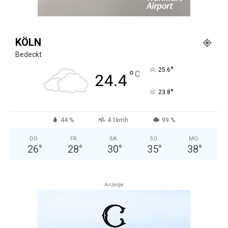
KÖLN
Bedeckt
°
25.6
°
C
24.4
°
23.8
44 %
4.1kmh
99 %
DO.
FR.
SA.
SO.
MO.
26
°
28
°
30
°
35
°
38
°
Anzeige