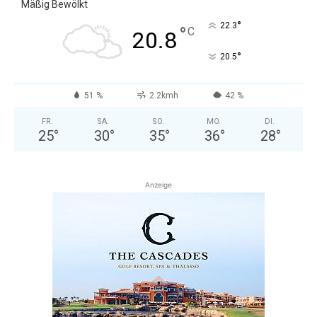
Mäßig Bewölkt
°
22.3
°
C
20.8
°
20.5
51 %
2.2kmh
42 %
FR.
SA.
SO.
MO.
DI.
25
°
30
°
35
°
36
°
28
°
Anzeige