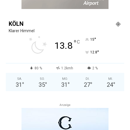
KÖLN
Klarer Himmel
°
15
°
C
13.8
°
12.8
80 %
1.2kmh
2 %
SA.
SO.
MO.
DI.
MI.
31
°
35
°
31
°
27
°
24
°
Anzeige