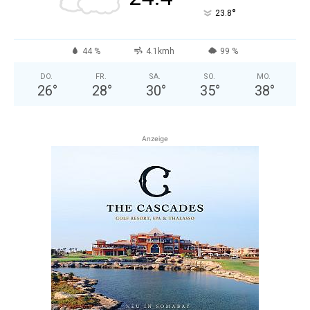
°
23.8
44 %
4.1kmh
99 %
DO.
FR.
SA.
SO.
MO.
26
°
28
°
30
°
35
°
38
°
Anzeige