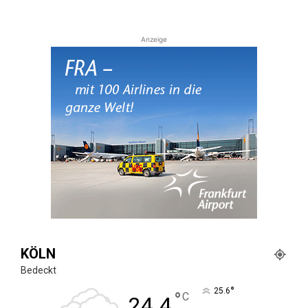
Anzeige
KÖLN
Bedeckt
°
25.6
°
C
24.4