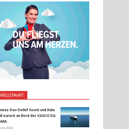
KREUZFAHRT
tness-Duo Detlef Soost und Kate
ll zurück an Bord der VASCO DA
AMA
 Juni 2026