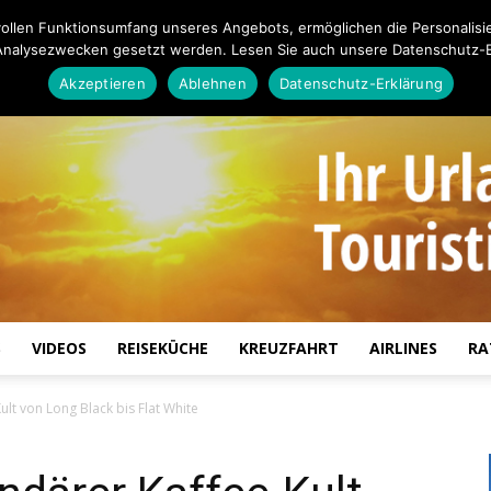
ollen Funktionsumfang unseres Angebots, ermöglichen die Personalisi
Analysezwecken gesetzt werden. Lesen Sie auch unsere Datenschutz-E
Akzeptieren
Ablehnen
Datenschutz-Erklärung
S
VIDEOS
REISEKÜCHE
KREUZFAHRT
AIRLINES
RA
Touristiknews.de
lt von Long Black bis Flat White