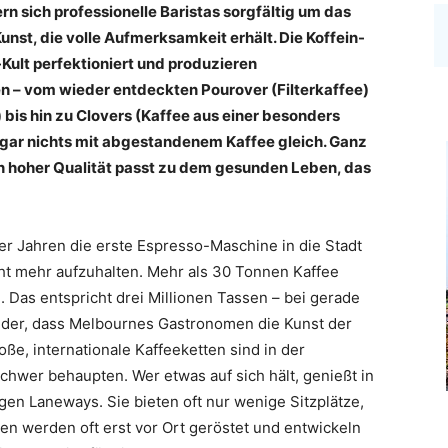
n sich professionelle Baristas sorgfältig um das
Kunst, die volle Aufmerksamkeit erhält. Die Koffein-
Kult perfektioniert und produzieren
 – vom wieder entdeckten Pourover (Filterkaffee)
bis hin zu Clovers (Kaffee aus einer besonders
o gar nichts mit abgestandenem Kaffee gleich. Ganz
on hoher Qualität passt zu dem gesunden Leben, das
er Jahren die erste Espresso-Maschine in die Stadt
ht mehr aufzuhalten. Mehr als 30 Tonnen Kaffee
Das entspricht drei Millionen Tassen – bei gerade
nder, dass Melbournes Gastronomen die Kunst der
ße, internationale Kaffeeketten sind in der
hwer behaupten. Wer etwas auf sich hält, genießt in
igen Laneways. Sie bieten oft nur wenige Sitzplätze,
n werden oft erst vor Ort geröstet und entwickeln