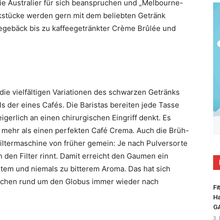
die Australier für sich beanspruchen und „Melbourne-
stücke werden gern mit dem beliebten Getränk
egebäck bis zu kaffeegetränkter Crème Brûlée und
die vielfältigen Variationen des schwarzen Getränks
s der eines Cafés. Die Baristas bereiten jede Tasse
igerlich an einen chirurgischen Eingriff denkt. Es
um mehr als einen perfekten Café Crema. Auch die Brüh-
Filtermaschine von früher gemein: Je nach Pulversorte
h den Filter rinnt. Damit erreicht den Gaumen ein
rtem und niemals zu bitterem Aroma. Das hat sich
schen rund um den Globus immer wieder nach
Fi
Ha
G
3.