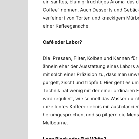
ein sanftes, blumig-fruchtiges Aroma, das 
Coffee“ nennen. Auch Desserts und Gebäck
verfeinert von Torten und knackigem Mürb
einer Kaffeeganache.
Café oder Labor?
Die Pressen, Filter, Kolben und Kannen für 
ähneln eher der Ausstattung eines Labors al
mit solch einer Präzision zu, dass man unwe
gurgelt, zischt und tröpfelt: Hier geht es 
Technik hat wenig mit der einer ordinären 
wird reguliert, wie schnell das Wasser durc
exzellentes Kaffeeerlebnis mit ausbalancie
herumgesprochen, und so pilgern die Men
Melbourne.
Long Black oder Flat White?