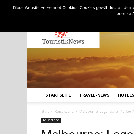
C
24.4
Donnerstag, August 6, 2026
Köln
Diese Website verwendet Cookies. Cookies gewährleisten den v
oder zu 
STARTSEITE
TRAVEL-NEWS
HOTEL
Start
Reiseküche
Melbourne: Legendärer Kaffee-Ku
Reiseküche