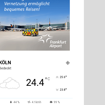
KÖLN
Bedeckt
°
25.6
°
C
24.4
°
23.8
44 %
4.1kmh
99 %