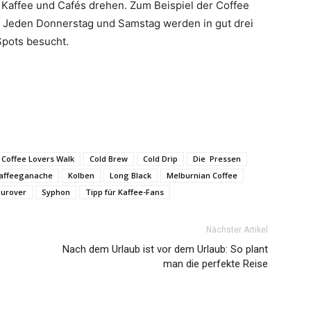
 Kaffee und Cafés drehen. Zum Beispiel der
Coffee
 Jeden Donnerstag und Samstag werden in gut drei
Spots besucht.
Coffee Lovers Walk
Cold Brew
Cold Drip
Die Pressen
affeeganache
Kolben
Long Black
Melburnian Coffee
urover
Syphon
Tipp für Kaffee-Fans
Nächster Artikel
Nach dem Urlaub ist vor dem Urlaub: So plant
man die perfekte Reise