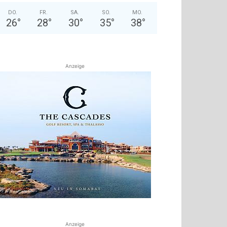
DO.
FR.
SA.
SO.
MO.
26
°
28
°
30
°
35
°
38
°
Anzeige
Anzeige