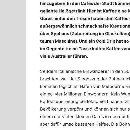
hinzugeben. In den Cafés der Stadt kümmer
geliebte Heißgetränk. Hier ist Kaffee eine 
Gurus hinter den Tresen haben den Kaffee-
außergewöhnlich schmackhafte Kreationen
über Syphons (Zubereitung im Glaskolben) 
teuren Maschine). Und ein Cold Drip hat s
im Gegenteil: eine Tasse kalten Kaffees v
viele Australier führen.
Seitdem italienische Einwanderer in den 50
brachten, war der Siegeszug der Bohne nic
kommen täglich im Hafen von Melbourne an. 
einmal vier Millionen Einwohnern. Kein Wu
Kaffeezubereitung perfektioniert haben. Gro
Bevölkerung verpönt und können sich nur sc
einem der vielen kleinen Cafés in den quirl
aber dafür umso besseren Kaffee. Die Bohne