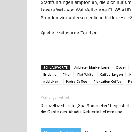
Stadtführungen empfohlen, die sich nur um
Lovers Walk
von Wal Melbourne für 85 AUD.
Stunden vier unterschiedliche Kaffee-Hot-
Quelle: Melbourne Tourism
SCHLAGWORTE
Anbieter Market Lane
Clover
Erlebnis
Filter
Flat White
Kaffee-Jargon
K
noblekom
Padre Coffee
Plantation Coffee
Po
Vorheriger Artikel
Der weltweit erste „Spa Sommelier“ begeistert
die Gäste des Abadía Retuerta LeDomaine