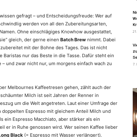
Ni
chwissen gefragt – und Entscheidungsfreude: Wer auf
We
schwindlig werden von all den Zubereitungsarten,
Kr
n Namen. Ohne einschlägiges Knowhow ausgestattet,
21
ie“ gleich, der gerne einen
Batch Brew
nimmt. Dabei
Vi
 zubereitet mit der Bohne des Tages. Das ist nicht
zu
 Baristas nur das Beste in die Tasse. Dafür steht ein
Se
 – und zwar nicht nur, um morgens einfach wach zu
7.
über Melbournes Kaffeetresen gehen, zählt auch der
chäumter Milch ist seit Jahren der Renner in
geszug um die Welt angetreten. Laut einer Umfrage der
n doppelten Espresso mit gleichem Anteil Milch und
s ein Espresso Macchiato, aber stärker als ein
weil er in Ruhe genossen wird. Wer seinen Kaffee lieber
Long Black
(= Espresso mit Wasser verlängert).