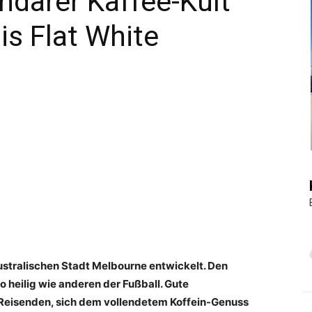
ndärer Kaffee-Kult
is Flat White
|
Touristiknews
und
ustralischen Stadt Melbourne entwickelt. Den
 heilig wie anderen der Fußball. Gute
Reiseempfehlungen.
-Reisenden, sich dem vollendetem Koffein-Genuss