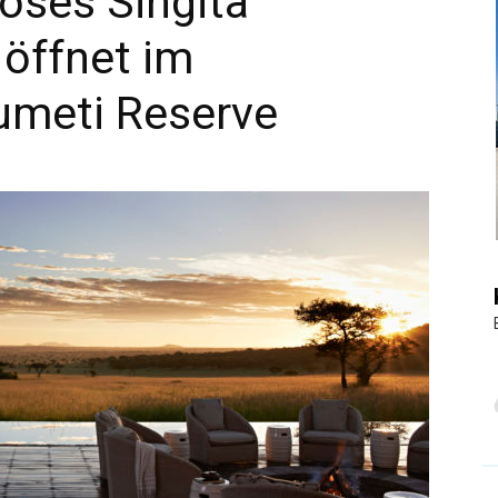
iöses Singita
öffnet im
|
umeti Reserve
Touristiknews
und
Reiseempfehlungen.