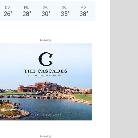
DO.
FR.
SA.
SO.
MO.
26
°
28
°
30
°
35
°
38
°
Anzeige
Anzeige