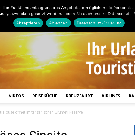
ollen Funktionsumfang unseres Angebots, ermöglichen die Personalisi
Analysezwecken gesetzt werden. Lesen Sie auch unsere Datenschutz-E
Akzeptieren
Ablehnen
Datenschutz-Erklärung
S
VIDEOS
REISEKÜCHE
KREUZFAHRT
AIRLINES
RA
Touristiknews.de
eti House öffnet im tansanischen Grumeti Reserve