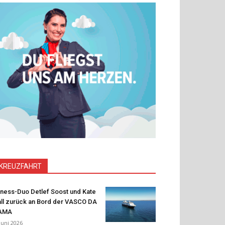
KREUZFAHRT
tness-Duo Detlef Soost und Kate
ll zurück an Bord der VASCO DA
AMA
 Juni 2026