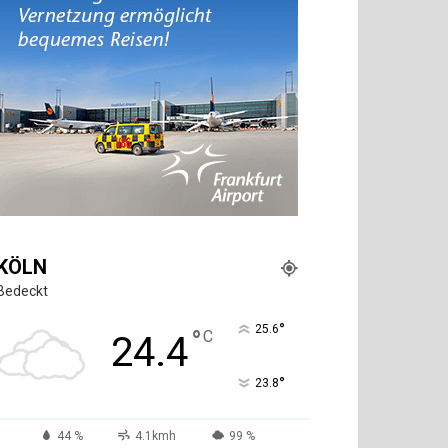
KÖLN
Bedeckt
°
25.6
°
C
24.4
°
23.8
44 %
4.1kmh
99 %