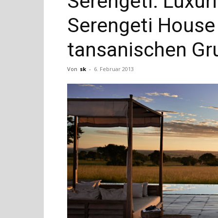
Serengeti: Luxur
Serengeti House 
tansanischen Gr
Von
sk
-
6. Februar 2013