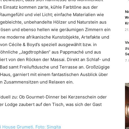
 Einsatz kommen zarte, kühle Farbtöne aus der
Ni
Raumgefühl und viel Licht; einfache Materialien wie
We
 gebleichte, unbehandelte Hölzer und Naturstein aus
Kr
urösen und ebenso hellen wie geräumigen Zimmern ein
21
sene moderne afrikanische Kunstobjekte, Artefakte und
Vi
on Cécile & Boyd’s speziell ausgewählt bzw. in
zu
wöhnliche „Jagdtrophäen“ aus Pappmaché und aus
Se
iert von den Röcken der Massai. Direkt an Schlaf- und
7.
Bad samt Freiluftdusche und Terrasse an. Großzügige
aus, garniert mit einem fantastischen Ausblick über
en Zusammensitzen und Relaxen ein.
viduell zu: Ob Gourmet-Dinner bei Kerzenschein oder
er Lodge zaubert auf den Tisch, was sich der Gast