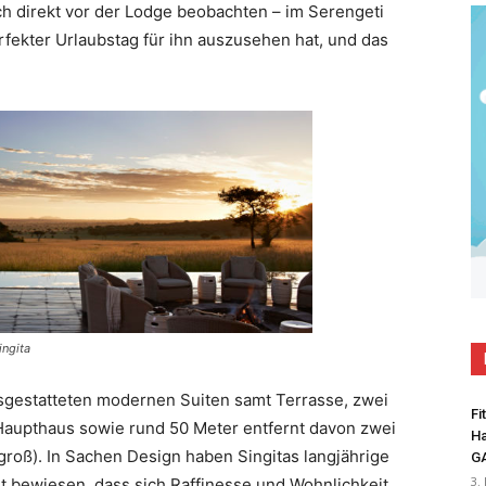
h direkt vor der Lodge beobachten – im Serengeti
rfekter Urlaubstag für ihn auszusehen hat, und das
ingita
ausgestatteten modernen Suiten samt Terrasse, zwei
Fi
Haupthaus sowie rund 50 Meter entfernt davon zwei
Ha
groß). In Sachen Design haben Singitas langjährige
G
3.
ut bewiesen, dass sich Raffinesse und Wohnlichkeit