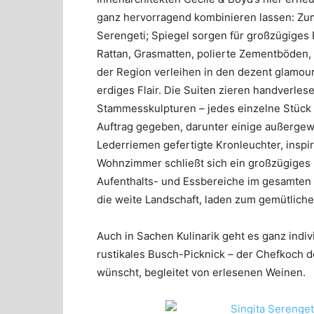
ganz hervorragend kombinieren lassen: Zum
Serengeti; Spiegel sorgen für großzügiges 
Rattan, Grasmatten, polierte Zementböden,
der Region verleihen in den dezent glamo
erdiges Flair. Die Suiten zieren handverle
Stammesskulpturen – jedes einzelne Stück v
Auftrag gegeben, darunter einige außerge
Lederriemen gefertigte Kronleuchter, inspir
Wohnzimmer schließt sich ein großzügiges 
Aufenthalts- und Essbereiche im gesamten H
die weite Landschaft, laden zum gemütlich
Auch in Sachen Kulinarik geht es ganz indi
rustikales Busch-Picknick – der Chefkoch d
wünscht, begleitet von erlesenen Weinen.