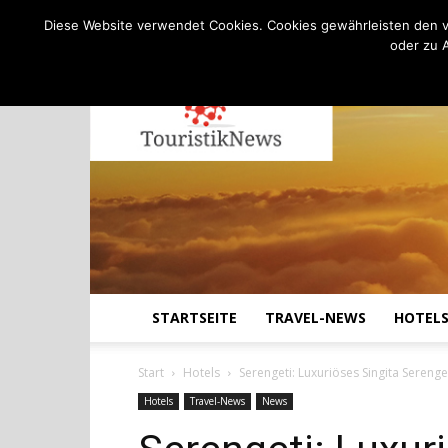
C
24.4
Donnerstag, August 6, 2026
Köln
Diese Website verwendet Cookies. Cookies gewährleisten den v
oder zu 
STARTSEITE
TRAVEL-NEWS
HOTEL
Start
Hotels
Serengeti: Luxuriöses Singita Sereng
Hotels
Travel-News
News