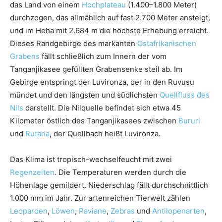
das Land von einem
Hochplateau
(1.400–1.800 Meter)
durchzogen, das allmählich auf fast 2.700 Meter ansteigt,
und im Heha mit 2.684 m die höchste Erhebung erreicht.
Dieses Randgebirge des markanten
Ostafrikanischen
Grabens
fällt schließlich zum Innern der vom
Tanganjikasee gefüllten Grabensenke steil ab. Im
Gebirge entspringt der Luvironza, der in den Ruvusu
mündet und den längsten und südlichsten
Quellfluss des
Nils
darstellt. Die Nilquelle befindet sich etwa 45
Kilometer östlich des Tanganjikasees zwischen
Bururi
und
Rutana
, der Quellbach heißt Luvironza.
Das Klima ist tropisch-wechselfeucht mit zwei
Regenzeiten
. Die Temperaturen werden durch die
Höhenlage gemildert. Niederschlag fällt durchschnittlich
1.000 mm im Jahr. Zur artenreichen Tierwelt zählen
Leoparden
,
Löwen
,
Paviane
,
Zebras
und
Antilopenarten
,