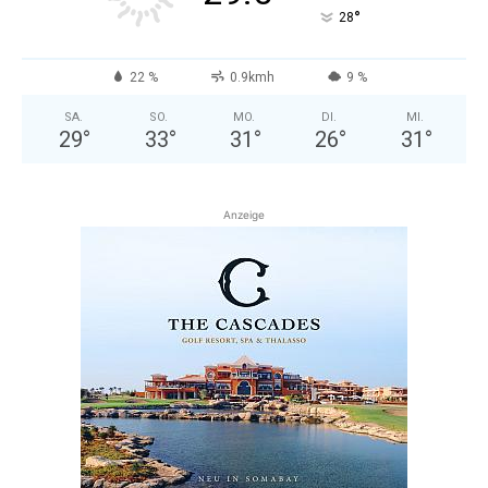
°
28
22 %
0.9kmh
9 %
SA.
SO.
MO.
DI.
MI.
29
°
33
°
31
°
26
°
31
°
Anzeige