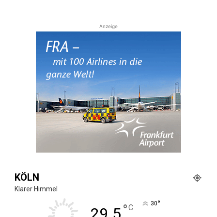
Anzeige
KÖLN
Klarer Himmel
°
30
°
C
29.5