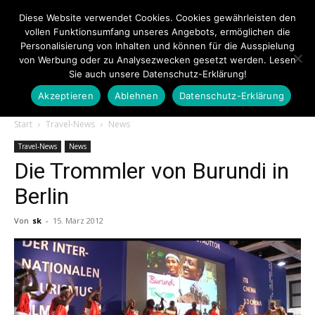
Diese Website verwendet Cookies. Cookies gewährleisten den
vollen Funktionsumfang unseres Angebots, ermöglichen die
Personalisierung von Inhalten und können für die Ausspielung
von Werbung oder zu Analysezwecken gesetzt werden. Lesen
Sie auch unsere Datenschutz-Erklärung!
Akzeptieren
Ablehnen
Datenschutz-Erklärung
Touristiknews.de
Start
Travel-News
News
Travel-News
News
Die Trommler von Burundi in
|
Berlin
Von
sk
-
15. März 2012
Touristiknews
und