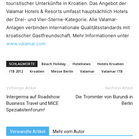
touristischer Unterkünfte in Kroatien. Das Angebot der
Valamar Hotels & Resorts umfasst hauptsächlich Hotels
der Drei- und Vier-Sterne-Kategorie. Alle Valamar-
Anlagen verbinden internationale Qualitätsstandards mit
kroatischer Gastfreundschaft. Mehr Informationen unter
www.valamar.com
SCHLAGWORTE
Beach Holiday
Hotelnews
Hotels Kroatien
ITB 2012
Kroatien
Messe Berlin
Valamar
Valamar ITB
Vorheriger Artikel
Nächster Artikel
Intergerma auf Roadshow:
Die Trommler von Burundi in
Business Travel und MICE
Berlin
Spezialistenforum!
Verwandte Artikel
Mehr vom Autor