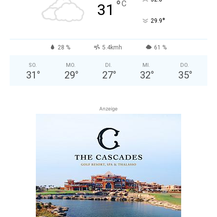
°
C
31
°
29.9
28 %
5.4kmh
61 %
SO.
MO.
DI.
MI.
DO.
31
°
29
°
27
°
32
°
35
°
Anzeige