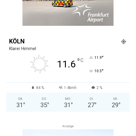
KÖLN
Klarer Himmel
°
11.9
°
C
11.6
°
10.5
84 %
1.4kmh
2 %
SA.
SO.
MO.
DI.
MI.
31
°
35
°
31
°
27
°
29
°
Anzeige