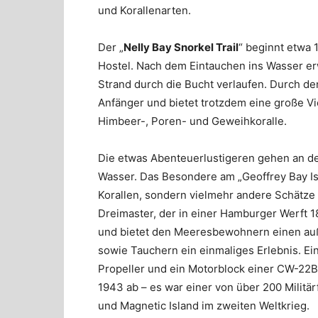
und Korallenarten.
Der „
Nelly Bay Snorkel Trail
“ beginnt etwa
Hostel. Nach dem Eintauchen ins Wasser erw
Strand durch die Bucht verlaufen. Durch den
Anfänger und bietet trotzdem eine große Vie
Himbeer-, Poren- und Geweihkoralle.
Die etwas Abenteuerlustigeren gehen an d
Wasser. Das Besondere am „Geoffrey Bay Isla
Korallen, sondern vielmehr andere Schätze
Dreimaster, der in einer Hamburger Werft 18
und bietet den Meeresbewohnern einen a
sowie Tauchern ein einmaliges Erlebnis. Ein
Propeller und ein Motorblock einer CW-22B 
1943 ab – es war einer von über 200 Milit
und Magnetic Island im zweiten Weltkrieg.