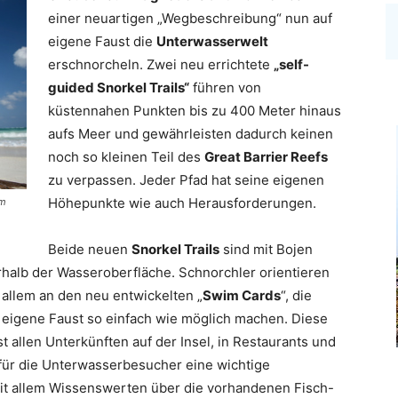
einer neuartigen „Wegbeschreibung“ nun auf
eigene Faust die
Unterwasserwelt
erschnorcheln. Zwei neu errichtete
„self-
guided Snorkel Trails“
führen von
küstennahen Punkten bis zu 400 Meter hinaus
aufs Meer und gewährleisten dadurch keinen
noch so kleinen Teil des
Great Barrier Reefs
zu verpassen. Jeder Pfad hat seine eigenen
Höhepunkte wie auch Herausforderungen.
om
Beide neuen
Snorkel Trails
sind mit Bojen
halb der Wasseroberfläche. Schnorchler orientieren
r allem an den neu entwickelten „
Swim Cards
“, die
f eigene Faust so einfach wie möglich machen. Diese
st allen Unterkünften auf der Insel, in Restaurants und
 für die Unterwasserbesucher eine wichtige
mit allem Wissenswerten über die vorhandenen Fisch-