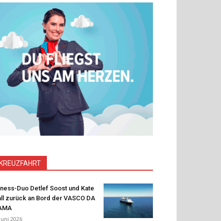
KREUZFAHRT
tness-Duo Detlef Soost und Kate
ll zurück an Bord der VASCO DA
AMA
 Juni 2026