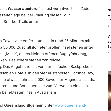
der „
Wasserwanderer
“ selbst verantwortlich. Zudem
Ni
Gezeitenlage bei der Planung dieser Tour
We
Kr
n Snorkel Trails unter
21
Vi
n Townsville entfernt und ist in rund 25 Minuten mit
zu
Se
twa 50.000 Quadratkilometer großen Insel stehen unter
7.
chen „Moke“, einem kleinen offenen Buggyfahrzeug,
ecken. Besuchern stehen zahlreiche
. Das Angebot reicht von der einfachen Backpacker-
rtablen Hotels. In den vier Küstenorten Horshoe Bay,
n die etwas mehr als 2.000 Bewohner Magnetic Islands.
aurants und Boutiquen, die zum Verweilen einladen.
n beliebtesten Inseln Australiens.
und Queensland allgemein unter
www.queensland-