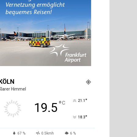
KÖLN
Klarer Himmel
°
21.1
°
C
19.5
°
18.3
67 %
0.5kmh
6 %