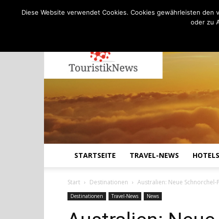
C
19.5
Donnerstag, August 6, 2026
Köln
Diese Website verwendet Cookies. Cookies gewährleisten den v
oder zu 
STARTSEITE
TRAVEL-NEWS
HOTEL
Start
Destinationen
Australien: Neue Schnorchel-
Destinationen
Travel-News
News