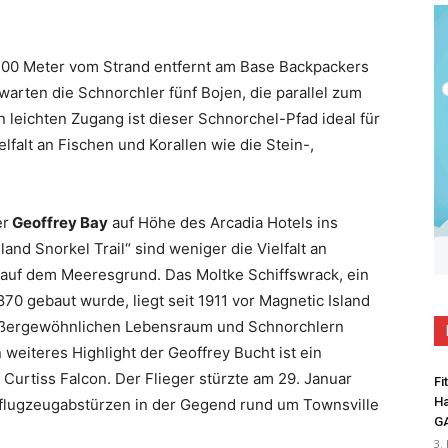
 100 Meter vom Strand entfernt am Base Backpackers
arten die Schnorchler fünf Bojen, die parallel zum
 leichten Zugang ist dieser Schnorchel-Pfad ideal für
lfalt an Fischen und Korallen wie die Stein-,
er
Geoffrey Bay
auf Höhe des Arcadia Hotels ins
nd Snorkel Trail“ sind weniger die Vielfalt an
 auf dem Meeresgrund. Das Moltke Schiffswrack, ein
70 gebaut wurde, liegt seit 1911 vor Magnetic Island
ußergewöhnlichen Lebensraum und Schnorchlern
 weiteres Highlight der Geoffrey Bucht ist ein
Curtiss Falcon. Der Flieger stürzte am 29. Januar
Fi
Ha
ärflugzeugabstürzen in der Gegend rund um Townsville
G
3.