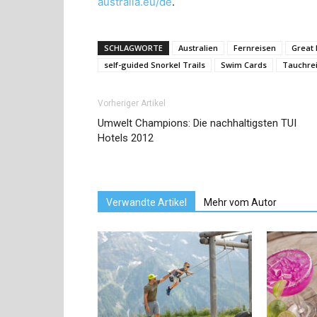
australia.eu/de
.
SCHLAGWORTE
Australien
Fernreisen
Great 
self-guided Snorkel Trails
Swim Cards
Tauchre
Vorheriger Artikel
Umwelt Champions: Die nachhaltigsten TUI
Hotels 2012
Verwandte Artikel
Mehr vom Autor