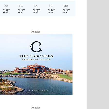
DO.
FR.
SA.
SO.
MO.
28
°
27
°
30
°
35
°
37
°
Anzeige
Anzeige