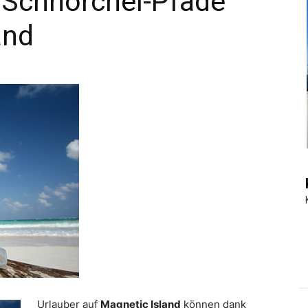
 Schnorchel-Pfade
and
|
Touristiknews
und
Reiseempfehlungen.
Urlauber auf
Magnetic Island
können dank