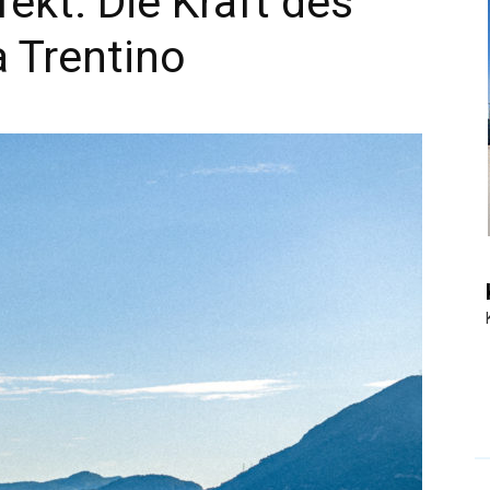
ekt: Die Kraft des
 Trentino
|
Touristiknews
und
Reiseempfehlungen.