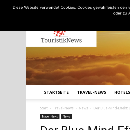
C
13.8
Freitag, August 7, 2026
Köln
Diese Website verwendet Cookies. Cookies gewährleisten den v
oder zu 
STARTSEITE
TRAVEL-NEWS
HOTEL
Start
Travel-News
News
Der Blue-Mind-Effekt: 
Travel-News
News