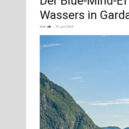
Der Blue-Mind-Eff
Wassers in Garda
Von
sk
-
25. Juli 2024