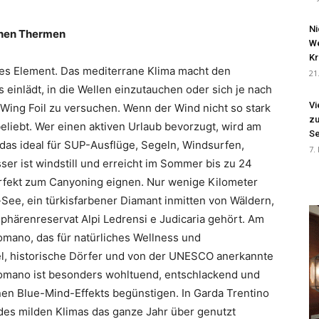
Ni
chen Thermen
We
Kr
ales Element. Das mediterrane Klima macht den
21
einlädt, in die Wellen einzutauchen oder sich je nach
Vi
Wing Foil zu versuchen. Wenn der Wind nicht so stark
zu
eliebt. Wer einen aktiven Urlaub bevorzugt, wird am
Se
das ideal für SUP-Ausflüge, Segeln, Windsurfen,
7.
r ist windstill und erreicht im Sommer bis zu 24
rfekt zum Canyoning eignen. Nur wenige Kilometer
-See, ein türkisfarbener Diamant inmitten von Wäldern,
härenreservat Alpi Ledrensi e Judicaria gehört. Am
omano, das für natürliches Wellness und
l, historische Dörfer und von der UNESCO anerkannte
omano ist besonders wohltuend, entschlackend und
nen Blue-Mind-Effekts begünstigen. In Garda Trentino
 des milden Klimas das ganze Jahr über genutzt