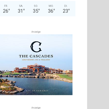
FR.
SA.
SO.
MO.
DI.
26
°
31
°
35
°
36
°
23
°
Anzeige
Anzeige