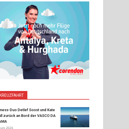
KREUZFAHRT
tness-Duo Detlef Soost und Kate
ll zurück an Bord der VASCO DA
AMA
 Juni 2026