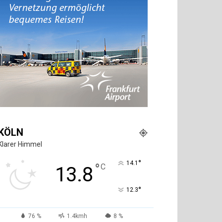
KÖLN
Klarer Himmel
°
14.1
°
C
13.8
°
12.3
76 %
1.4kmh
8 %