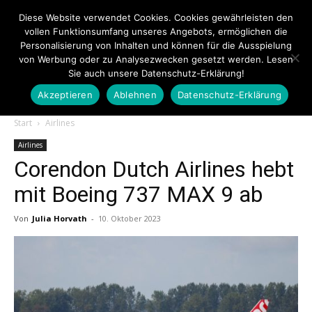
Diese Website verwendet Cookies. Cookies gewährleisten den
vollen Funktionsumfang unseres Angebots, ermöglichen die
Personalisierung von Inhalten und können für die Ausspielung
von Werbung oder zu Analysezwecken gesetzt werden. Lesen
Sie auch unsere Datenschutz-Erklärung!
Akzeptieren
Ablehnen
Datenschutz-Erklärung
Touristiknews.de
Start
Airlines
Airlines
Corendon Dutch Airlines hebt
|
mit Boeing 737 MAX 9 ab
Von
Julia Horvath
-
10. Oktober 2023
Touristiknews
und