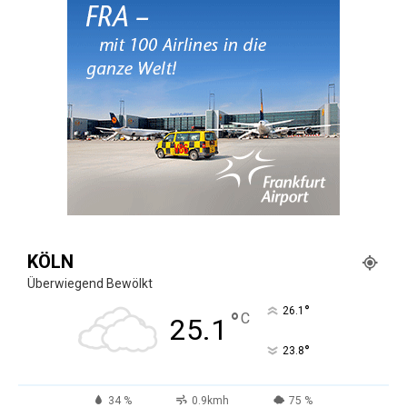
KÖLN
Überwiegend Bewölkt
°
26.1
°
C
25.1
°
23.8
34 %
0.9kmh
75 %