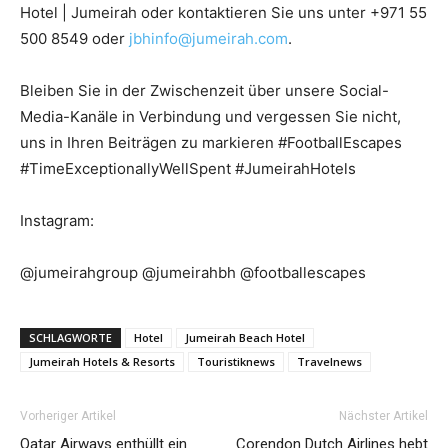
Hotel | Jumeirah oder kontaktieren Sie uns unter +971 55
500 8549 oder
jbhinfo@jumeirah.com
.
Bleiben Sie in der Zwischenzeit über unsere Social-
Media-Kanäle in Verbindung und vergessen Sie nicht,
uns in Ihren Beiträgen zu markieren #FootballEscapes
#TimeExceptionallyWellSpent #JumeirahHotels
Instagram:
@jumeirahgroup @jumeirahbh @footballescapes
SCHLAGWORTE
Hotel
Jumeirah Beach Hotel
Jumeirah Hotels & Resorts
Touristiknews
Travelnews
Vorheriger Artikel
Nächster Artikel
Qatar Airways enthüllt ein
Corendon Dutch Airlines hebt