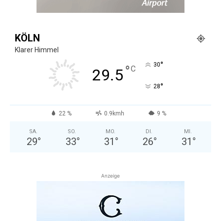
KÖLN
Klarer Himmel
°
30
°
C
29.5
°
28
22 %
0.9kmh
9 %
SA.
SO.
MO.
DI.
MI.
29
°
33
°
31
°
26
°
31
°
Anzeige