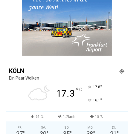
KÖLN
Ein Paar Wolken
°
17.8
°
C
17.3
°
16.1
61 %
1.7kmh
15 %
FR.
SA.
SO.
MO.
DI.
27
°
30
°
35
°
38
°
21
°