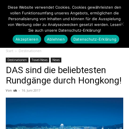
Diese Website verwendet Cookies. Cookies gewährleisten den
vollen Funktionsumfang unseres Angebots, ermöglichen die
Personalisierung von Inhalten und können für die Ausspielung
von Werbung oder zu Analysezwecken gesetzt werden. Lesen
Sie auch unsere Datenschutz-Erklärung!
Akzeptieren
Ablehnen
Datenschutz-Erklärung
Touristiknews.de
Start
Destinationen
Destinationen
Travel-News
News
DAS sind die beliebtesten
|
Rundgänge durch Hongkong!
Von
sk
-
16. Juni 2017
Touristiknews
und