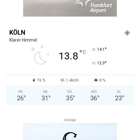
KÖLN
Klarer Himmel
°
14.1
°
C
13.8
°
12.3
76 %
1.4kmh
8 %
FR.
SA.
SO.
MO.
DI.
26
°
31
°
35
°
36
°
23
°
Anzeige