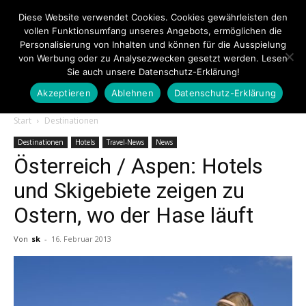
Diese Website verwendet Cookies. Cookies gewährleisten den
vollen Funktionsumfang unseres Angebots, ermöglichen die
Personalisierung von Inhalten und können für die Ausspielung
von Werbung oder zu Analysezwecken gesetzt werden. Lesen
Sie auch unsere Datenschutz-Erklärung!
Akzeptieren
Ablehnen
Datenschutz-Erklärung
Touristiknews.de
Start
Destinationen
Destinationen
Hotels
Travel-News
News
Österreich / Aspen: Hotels
|
und Skigebiete zeigen zu
Ostern, wo der Hase läuft
Touristiknews
Von
sk
-
16. Februar 2013
und