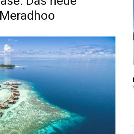
Oase: Das neue
s Meradhoo
|
Touristiknews
und
Reiseempfehlungen.