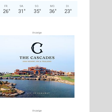
FR.
SA.
SO.
MO.
DI.
26
°
31
°
35
°
36
°
23
°
Anzeige
Anzeige