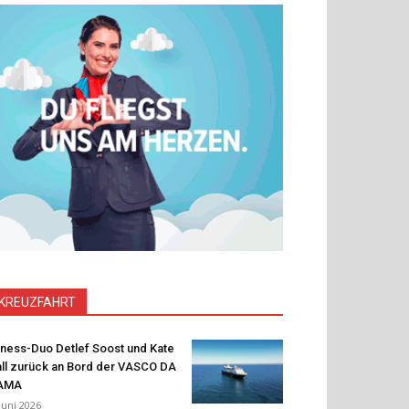
KREUZFAHRT
tness-Duo Detlef Soost und Kate
ll zurück an Bord der VASCO DA
AMA
 Juni 2026