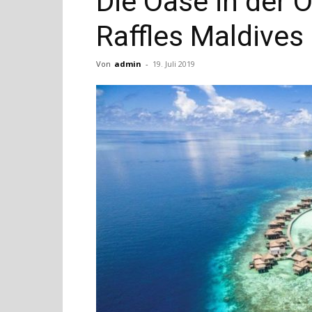
Die Oase in der 
Raffles Maldive
Von
admin
-
19. Juli 2019