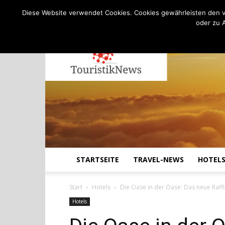
C
13.8
Freitag, August 7, 2026
Köln
Diese Website verwendet Cookies. Cookies gewährleisten den v
oder zu 
STARTSEITE
TRAVEL-NEWS
HOTEL
Start
Hotels
Die Oase in der Oase: Das neue Raf
Hotels