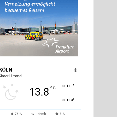
KÖLN
Klarer Himmel
°
14.1
°
C
13.8
°
12.3
76 %
1.4kmh
8 %