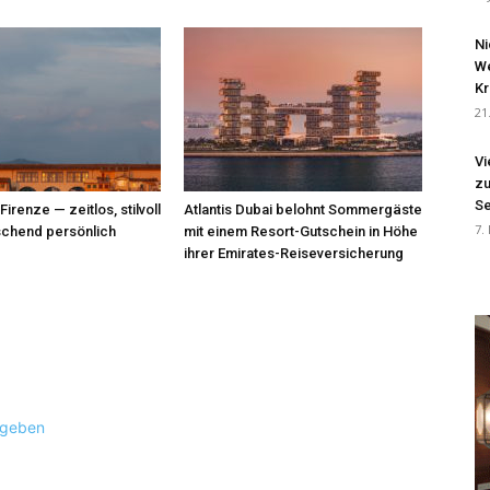
Ni
We
Kr
21
Vi
zu
Se
renze — zeitlos, stilvoll
Atlantis Dubai belohnt Sommergäste
7.
schend persönlich
mit einem Resort-Gutschein in Höhe
ihrer Emirates-Reiseversicherung
ugeben