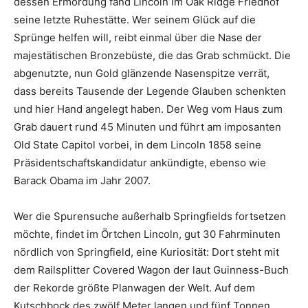
dessen Ermordung fand Lincoln im Oak Ridge Friedhof
seine letzte Ruhestätte. Wer seinem Glück auf die
Sprünge helfen will, reibt einmal über die Nase der
majestätischen Bronzebüste, die das Grab schmückt. Die
abgenutzte, nun Gold glänzende Nasenspitze verrät,
dass bereits Tausende der Legende Glauben schenkten
und hier Hand angelegt haben. Der Weg vom Haus zum
Grab dauert rund 45 Minuten und führt am imposanten
Old State Capitol vorbei, in dem Lincoln 1858 seine
Präsidentschaftskandidatur ankündigte, ebenso wie
Barack Obama im Jahr 2007.
Wer die Spurensuche außerhalb Springfields fortsetzen
möchte, findet im Örtchen Lincoln, gut 30 Fahrminuten
nördlich von Springfield, eine Kuriosität: Dort steht mit
dem Railsplitter Covered Wagon der laut Guinness-Buch
der Rekorde größte Planwagen der Welt. Auf dem
Kutschbock des zwölf Meter langen und fünf Tonnen