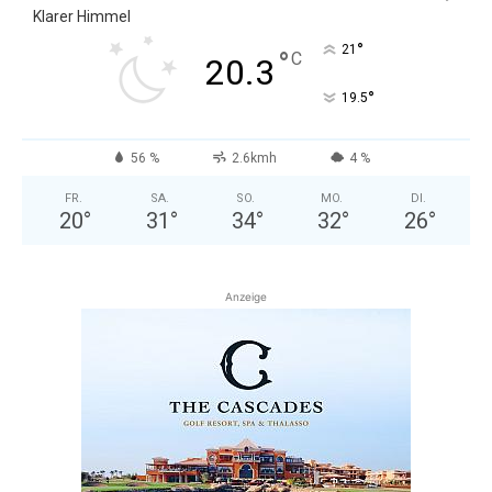
Klarer Himmel
°
21
°
C
20.3
°
19.5
56 %
2.6kmh
4 %
FR.
SA.
SO.
MO.
DI.
20
°
31
°
34
°
32
°
26
°
Anzeige