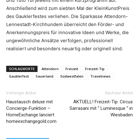
und Tuto Tul jeweils mit einem Kurzprogramm auf.
Anschließend wird zum siebten Mal der KleinKunstPreis
des Gauklerfestes verliehen. Die Sparkasse Attendorn-
Lennestadt-Kirchhundem überreicht den Förder- und
Anerkennungspreis für innovative Ideen und Werke, die
ungewöhnliche Ansätze verfolgen, professionell
realisiert und besonders neuartig oder originell sind.
SCHLAGWORTE
Attendorn
Freizeit
Freizeit-Tip
Gauklerfest
Sauerland
Südwestfalen
Travelnews
Vorheriger Artikel
Nächster Artikel
Haustausch deluxe mit
AKTUELL! Freizeit-Tip: Circus
Concierge-Funktion –
Sarrasani mit “ Luminesque “ in
HomeExchange lanciert
Wiesbaden
homeexchangegold.com