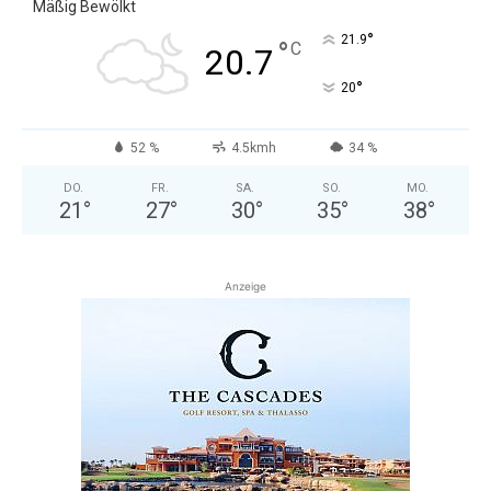
Mäßig Bewölkt
°
21.9
°
C
20.7
°
20
52 %
4.5kmh
34 %
DO.
FR.
SA.
SO.
MO.
21
°
27
°
30
°
35
°
38
°
Anzeige