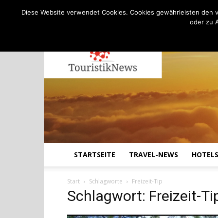
C
17.3
Freitag, August 7, 2026
Köln
Diese Website verwendet Cookies. Cookies gewährleisten den v
oder zu 
STARTSEITE
TRAVEL-NEWS
HOTEL
Start
Schlagworte
Freizeit-Tip
Schlagwort: Freizeit-Ti