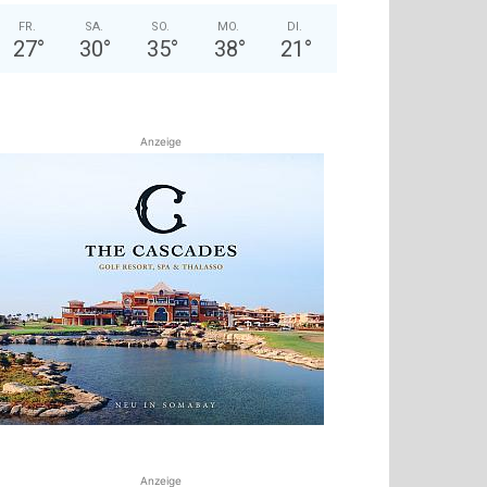
FR.
SA.
SO.
MO.
DI.
27
°
30
°
35
°
38
°
21
°
Anzeige
Anzeige