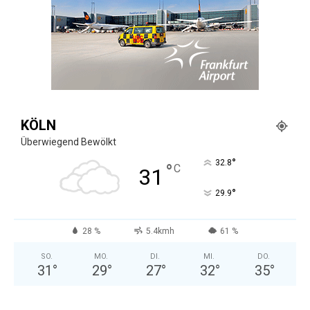
KÖLN
Überwiegend Bewölkt
°
32.8
°
C
31
°
29.9
28 %
5.4kmh
61 %
SO.
MO.
DI.
MI.
DO.
31
°
29
°
27
°
32
°
35
°