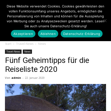
Diese Website verwendet Cookies. Cookies gewährleisten den
vollen Funktionsumfang unseres Angebots, ermöglichen die
Personalisierung von Inhalten und können für die Ausspielung
von Werbung oder zu Analysezwecken gesetzt werden. Lesen
Sie auch unsere Datenschutz-Erklärung!
Akzeptieren
Ablehnen
Datenschutz-Erklärung
Touristiknews.de
Start
Travel-News
News
Travel-News
News
Fünf Geheimtipps für die
|
Reiseliste 2020
Von
admin
-
22. Januar 2020
Touristiknews
und