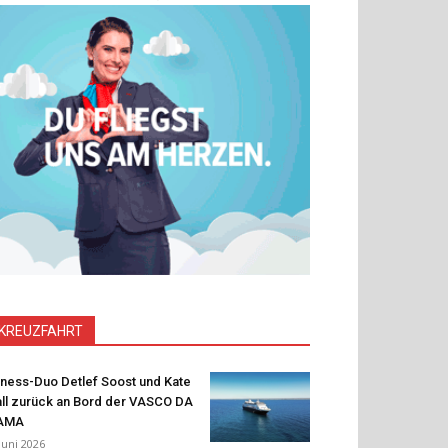
KREUZFAHRT
tness-Duo Detlef Soost und Kate
ll zurück an Bord der VASCO DA
AMA
 Juni 2026