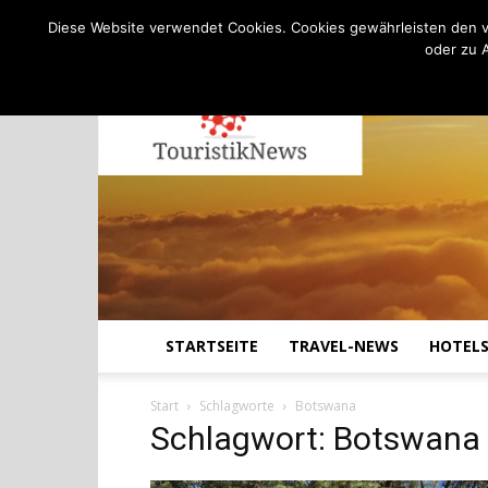
C
24.4
Donnerstag, August 6, 2026
Köln
Diese Website verwendet Cookies. Cookies gewährleisten den v
oder zu 
STARTSEITE
TRAVEL-NEWS
HOTEL
Start
Schlagworte
Botswana
Schlagwort: Botswana