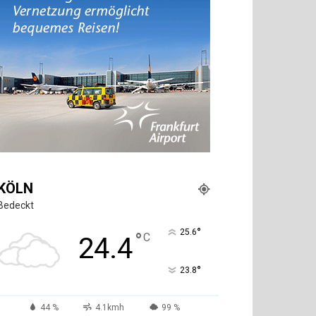
KÖLN
Bedeckt
°
25.6
°
C
24.4
°
23.8
44 %
4.1kmh
99 %