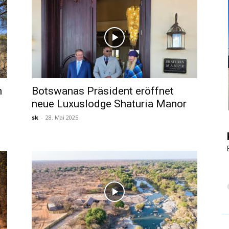
|
Touristiknews
n
Botswanas Präsident eröffnet
neue Luxuslodge Shaturia Manor
sk
-
28. Mai 2025
und
Reiseempfehlungen.