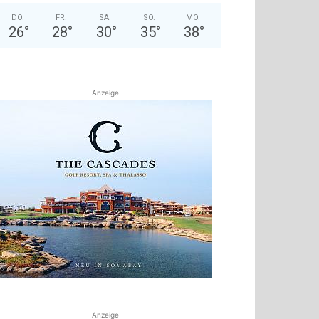
DO.
FR.
SA.
SO.
MO.
26
°
28
°
30
°
35
°
38
°
Anzeige
Anzeige