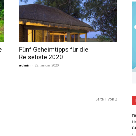
e
Fünf Geheimtipps für die
Reiseliste 2020
admin
-
22. Januar 2020
Seite 1 von 2
Fi
Ha
G
3.