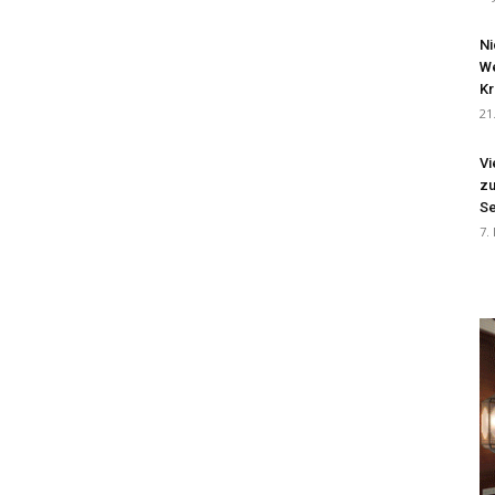
Ni
We
Kr
21
Vi
zu
Se
7.