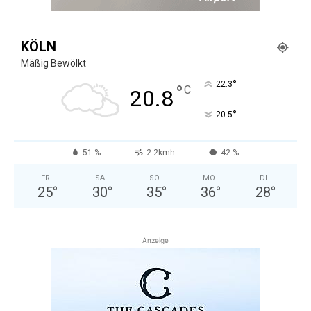
KÖLN
Mäßig Bewölkt
°
22.3
°
C
20.8
°
20.5
51 %
2.2kmh
42 %
FR.
SA.
SO.
MO.
DI.
25
°
30
°
35
°
36
°
28
°
Anzeige