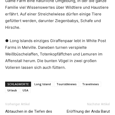
Game Farm eine natürliche Umgebung, in der die ganze
Familie viel Wissenswertes über Wildtiere und Haustiere
erfährt. Auf einer Streichelwiese dürfen einige Tiere
gefüttert werden, darunter Ziegenbabys, Schafe und
Hirsche.
● Long Islands einziges Giraffenpaar lebt in White Post
Farms in Melville. Daneben turnen verspielte
Weißbüschelaffen, Totenkopfäffchen und Lemuren im
Affenstall herum. Die bunten Vögel in zwei großen
Volieren lassen sich auch füttern.
SCHLAGWORTE
Long Island
Touristiknews
Travelnews
Urlaub
USA
Vorheriger Artikel
Nächster Artikel
Abtauchen in die Tiefen des
Eröffnung der Anda Barut