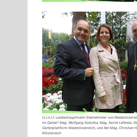
(v.l.n.r.): Landeshauptmann-Stellvertreter von Niederösterrei
im Garten“ Mag. Wolfgang Sobotka, Mag. Astrid Lefenda, Ge
Gartenplattform Niederösterreich, und Abt Mag. Christian H
Klösterreich