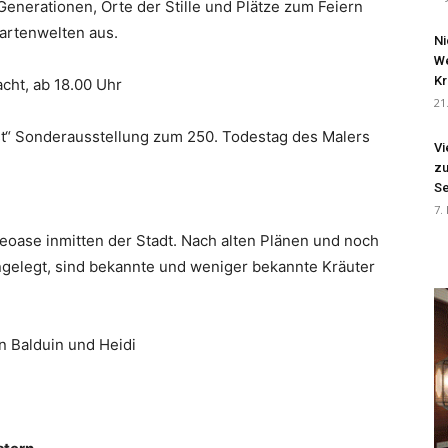
enerationen, Orte der Stille und Plätze zum Feiern
Gartenwelten aus.
Ni
We
Kr
cht, ab 18.00 Uhr
21
unst“ Sonderausstellung zum 250. Todestag des Malers
Vi
zu
Se
7.
heoase inmitten der Stadt. Nach alten Plänen und noch
angelegt, sind bekannte und weniger bekannte Kräuter
ln Balduin und Heidi