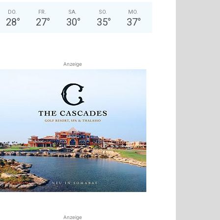
DO.
FR.
SA.
SO.
MO.
28
°
27
°
30
°
35
°
37
°
Anzeige
Anzeige