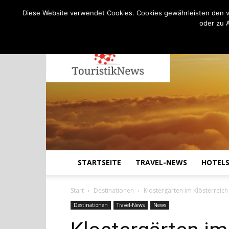
C
19.5
Donnerstag, August 6, 2026
Köln
Diese Website verwendet Cookies. Cookies gewährleisten den v
oder zu 
STARTSEITE
TRAVEL-NEWS
HOTEL
Start
Destinationen
Klostergärten im Klösterreic
Destinationen
Travel-News
News