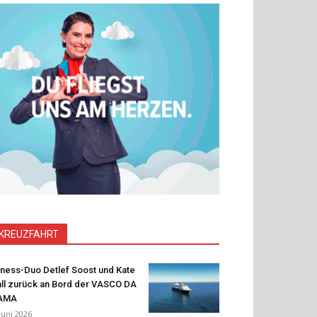
KREUZFAHRT
tness-Duo Detlef Soost und Kate
ll zurück an Bord der VASCO DA
AMA
 Juni 2026