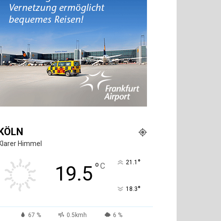
KÖLN
Klarer Himmel
°
21.1
°
C
19.5
°
18.3
67 %
0.5kmh
6 %