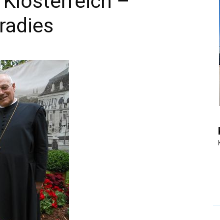
 Klösterreich –
radies
|
Touristiknews
und
Reiseempfehlungen.