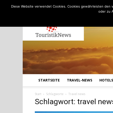
C
25.1
Donnerstag, August 6, 2026
Köln
Diese Website verwendet Cookies. Cookies gewährleisten den v
oder zu 
STARTSEITE
TRAVEL-NEWS
HOTEL
Start
Schlagworte
Travel news
Schlagwort: travel new