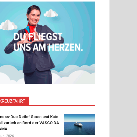
KREUZFAHRT
tness-Duo Detlef Soost und Kate
ll zurück an Bord der VASCO DA
AMA
 Juni 2026