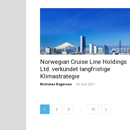
Norwegian Cruise Line Holdings
Ltd. verkündet langfristige
Klimastrategie
Nicholas Rogerson
-
24. Juni 2021
...
1
2
3
15