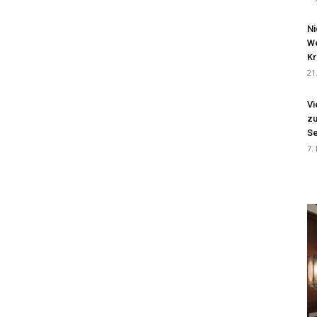
Ni
We
Kr
21
Vi
zu
Se
7.