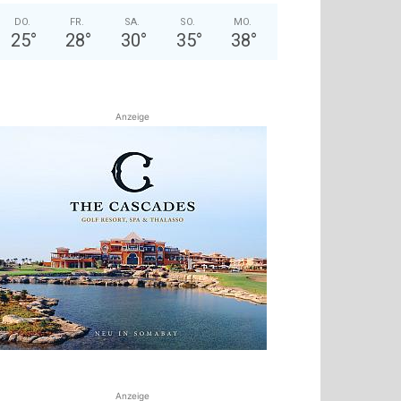
DO.
FR.
SA.
SO.
MO.
25
°
28
°
30
°
35
°
38
°
Anzeige
Anzeige