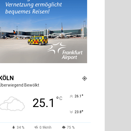
KÖLN
Überwiegend Bewölkt
°
26.1
°
C
25.1
°
23.8
34 %
0.9kmh
75 %