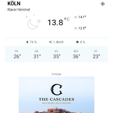
KÖLN
Klarer Himmel
°
14.1
°
C
13.8
°
12.3
76 %
1.4kmh
8 %
FR.
SA.
SO.
MO.
DI.
26
°
31
°
35
°
36
°
23
°
Anzeige