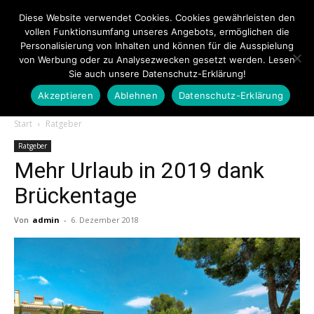
Diese Website verwendet Cookies. Cookies gewährleisten den
vollen Funktionsumfang unseres Angebots, ermöglichen die
Personalisierung von Inhalten und können für die Ausspielung
von Werbung oder zu Analysezwecken gesetzt werden. Lesen
Sie auch unsere Datenschutz-Erklärung!
Akzeptieren
Ablehnen
Datenschutz-Erklärung
Touristiknews.de
Start
Ratgeber
Ratgeber
Mehr Urlaub in 2019 dank
|
Brückentage
Von
admin
-
6. Dezember 2018
Touristiknews
und