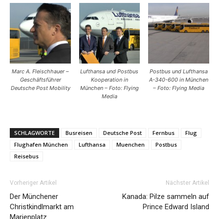
Marc A. Fleischhauer –
Lufthansa und Postbus
Postbus und Lufthansa
Geschäftsführer
Kooperation in
A-340-600 in München
Deutsche Post Mobility
München – Foto: Flying
– Foto: Flying Media
Media
SCHLAGWORTE
Busreisen
Deutsche Post
Fernbus
Flug
Flughafen München
Lufthansa
Muenchen
Postbus
Reisebus
Vorheriger Artikel
Nächster Artikel
Der Münchener
Kanada: Pilze sammeln auf
Christkindlmarkt am
Prince Edward Island
Marienplatz