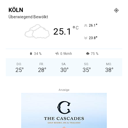
KÖLN
Überwiegend Bewölkt
°
26.1
°
C
25.1
°
23.8
34 %
0.9kmh
75 %
DO.
FR.
SA.
SO.
MO.
25
°
28
°
30
°
35
°
38
°
Anzeige