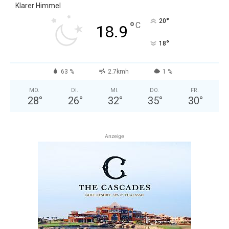
Klarer Himmel
°
20
°
C
18.9
°
18
63 %
2.7kmh
1 %
MO.
DI.
MI.
DO.
FR.
28
°
26
°
32
°
35
°
30
°
Anzeige