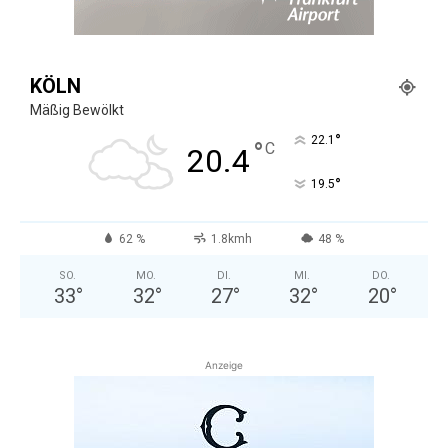
KÖLN
Mäßig Bewölkt
°
22.1
°
C
20.4
°
19.5
62 %
1.8kmh
48 %
SO.
MO.
DI.
MI.
DO.
33
°
32
°
27
°
32
°
20
°
Anzeige