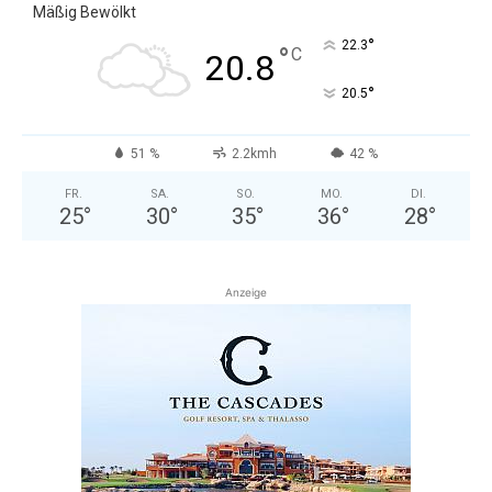
Mäßig Bewölkt
°
22.3
°
C
20.8
°
20.5
51 %
2.2kmh
42 %
FR.
SA.
SO.
MO.
DI.
25
°
30
°
35
°
36
°
28
°
Anzeige