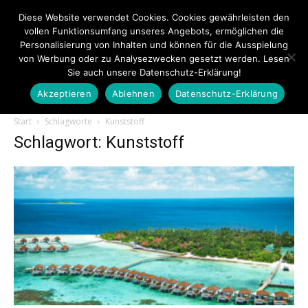
Diese Website verwendet Cookies. Cookies gewährleisten den
vollen Funktionsumfang unseres Angebots, ermöglichen die
Personalisierung von Inhalten und können für die Ausspielung
von Werbung oder zu Analysezwecken gesetzt werden. Lesen
Sie auch unsere Datenschutz-Erklärung!
Akzeptieren
Ablehnen
Datenschutz-Erklärung
Touristiknews.de
Start
Schlagworte
Kunststoff
Schlagwort: Kunststoff
|
Touristiknews
und