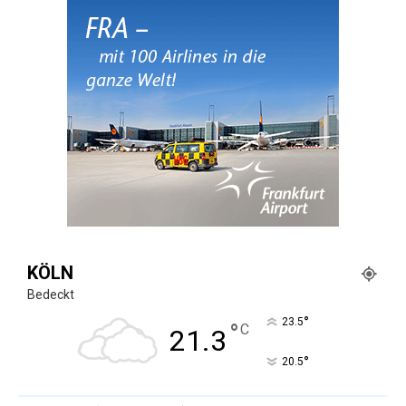
KÖLN
Bedeckt
°
23.5
°
C
21.3
°
20.5