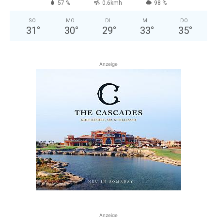
57 %
0.6kmh
98 %
SO.
MO.
DI.
MI.
DO.
31
°
30
°
29
°
33
°
35
°
Anzeige
Anzeige