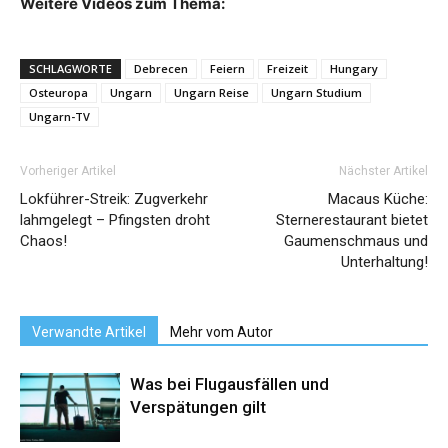
Weitere Videos zum Thema:
SCHLAGWORTE
Debrecen
Feiern
Freizeit
Hungary
Osteuropa
Ungarn
Ungarn Reise
Ungarn Studium
Ungarn-TV
Vorheriger Artikel
Nächster Artikel
Lokführer-Streik: Zugverkehr
Macaus Küche:
lahmgelegt – Pfingsten droht
Sternerestaurant bietet
Chaos!
Gaumenschmaus und
Unterhaltung!
Verwandte Artikel
Mehr vom Autor
Was bei Flugausfällen und
Verspätungen gilt