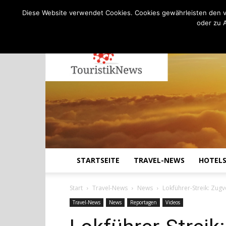
C
22.6
Freitag, August 7, 2026
Köln
Diese Website verwendet Cookies. Cookies gewährleisten den v
oder zu 
STARTSEITE
TRAVEL-NEWS
HOTEL
Start
Travel-News
News
Lokführer-Streik: Zug
Travel-News
News
Reportagen
Videos