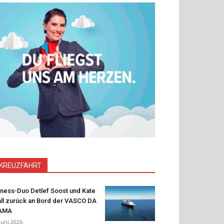
KREUZFAHRT
tness-Duo Detlef Soost und Kate
ll zurück an Bord der VASCO DA
AMA
 Juni 2026