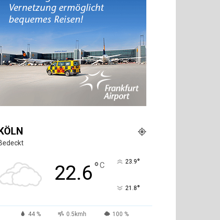
KÖLN
Bedeckt
°
23.9
°
C
22.6
°
21.8
44 %
0.5kmh
100 %