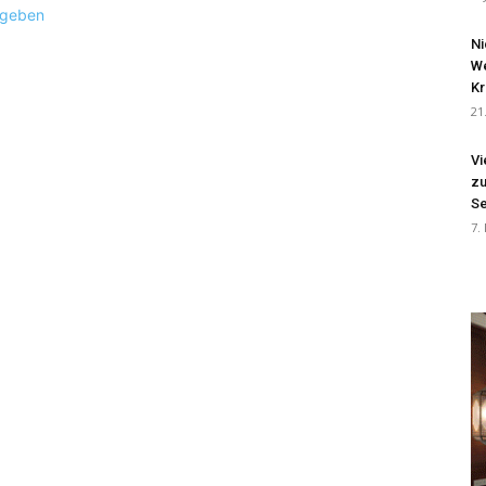
ugeben
Ni
We
Kr
21
Vi
zu
Se
7.