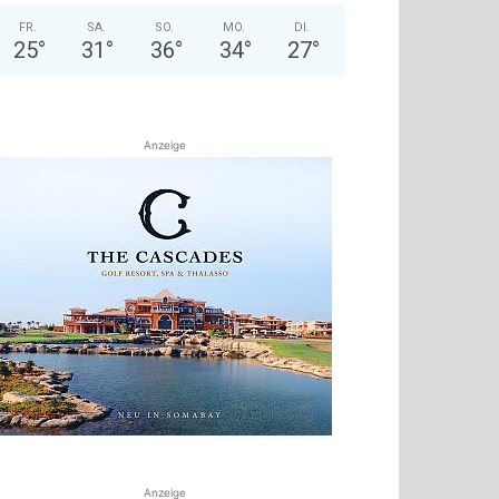
FR.
SA.
SO.
MO.
DI.
25
°
31
°
36
°
34
°
27
°
Anzeige
Anzeige