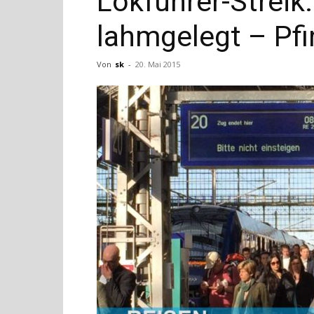
Lokführer-Streik
lahmgelegt – Pfi
Von
sk
-
20. Mai 2015