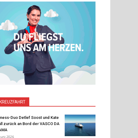
KREUZFAHRT
tness-Duo Detlef Soost und Kate
ll zurück an Bord der VASCO DA
AMA
 Juni 2026