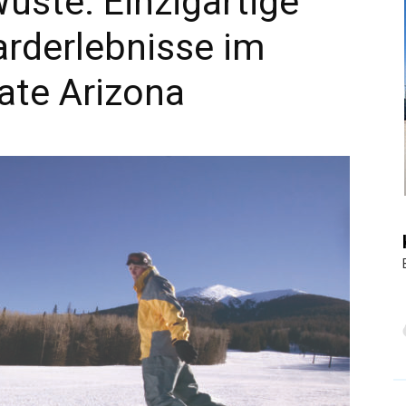
üste: Einzigartige
rderlebnisse im
|
ate Arizona
Touristiknews
und
Reiseempfehlungen.