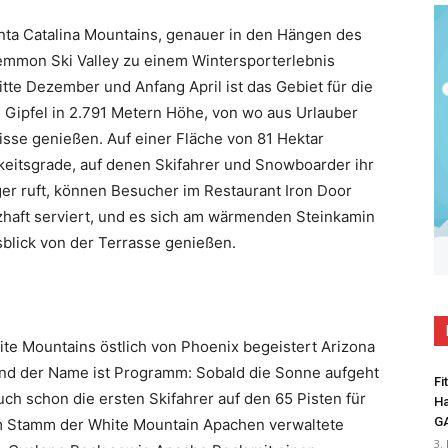
nta Catalina Mountains, genauer in den Hängen des
mmon Ski Valley zu einem Wintersporterlebnis
te Dezember und Anfang April ist das Gebiet für die
m Gipfel in 2.791 Metern Höhe, von wo aus Urlauber
sse genießen. Auf einer Fläche von 81 Hektar
gkeitsgrade, auf denen Skifahrer und Snowboarder ihr
er ruft, können Besucher im Restaurant Iron Door
zhaft serviert, und es sich am wärmenden Steinkamin
blick von der Terrasse genießen.
te Mountains östlich von Phoenix begeistert Arizona
Und der Name ist Programm: Sobald die Sonne aufgeht
Fi
ch schon die ersten Skifahrer auf den 65 Pisten für
Ha
G
m Stamm der White Mountain Apachen verwaltete
3.