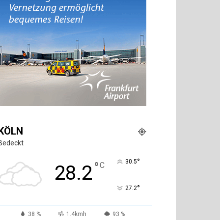
KÖLN
Bedeckt
°
30.5
°
C
28.2
°
27.2
38 %
1.4kmh
93 %