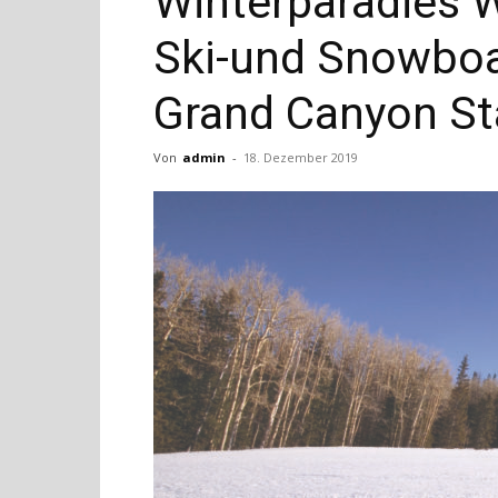
Winterparadies W
Ski-und Snowboa
Grand Canyon St
Von
admin
-
18. Dezember 2019