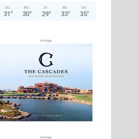
SO.
MO.
DI.
MI.
DO.
31
°
30
°
29
°
33
°
35
°
Anzeige
Anzeige