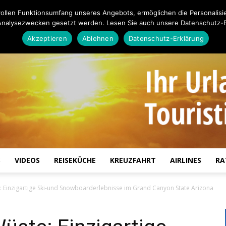
ollen Funktionsumfang unseres Angebots, ermöglichen die Personalisi
Analysezwecken gesetzt werden. Lesen Sie auch unsere Datenschutz-E
Akzeptieren
Ablehnen
Datenschutz-Erklärung
S
VIDEOS
REISEKÜCHE
KREUZFAHRT
AIRLINES
RA
Touristiknews.de
 Einzigartige Ski-und Snowboarderlebnisse im Grand Canyon State Arizona