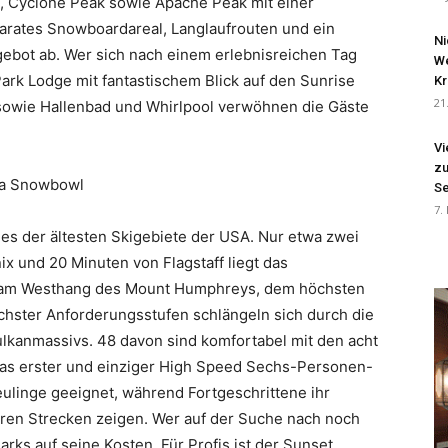
k, Cyclone Peak sowie Apache Peak mit einer
arates Snowboardareal, Langlaufrouten und ein
Ni
gebot ab. Wer sich nach einem erlebnisreichen Tag
We
ark Lodge mit fantastischem Blick auf den Sunrise
Kr
21
sowie Hallenbad und Whirlpool verwöhnen die Gäste
Vi
zu
ona Snowbowl
Se
7.
nes der ältesten Skigebiete der USA. Nur etwa zwei
x und 20 Minuten von Flagstaff liegt das
 am Westhang des Mount Humphreys, dem höchsten
ichster Anforderungsstufen schlängeln sich durch die
lkanmassivs. 48 davon sind komfortabel mit den acht
onas erster und einziger High Speed Sechs-Personen-
 Neulinge geeignet, während Fortgeschrittene ihr
ren Strecken zeigen. Wer auf der Suche nach noch
arks auf seine Kosten. Für Profis ist der Sunset