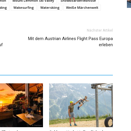
mon
Mount Lemmon Ski Valley
Snowboarderlebnisse
ding
Wakesurfing
Waterskiing
Weiße Märchenwelt
Nächster Artikel
Mit dem Austrian Airlines Flight Pass Europa
uf
erleben