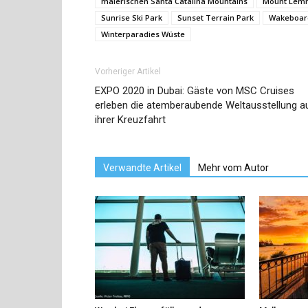
malerischen Santa Catalina Mountains
Mount Lem
Sunrise Ski Park
Sunset Terrain Park
Wakeboar
Winterparadies Wüste
Vorheriger Artikel
EXPO 2020 in Dubai: Gäste von MSC Cruises
erleben die atemberaubende Weltausstellung a
ihrer Kreuzfahrt
Verwandte Artikel
Mehr vom Autor