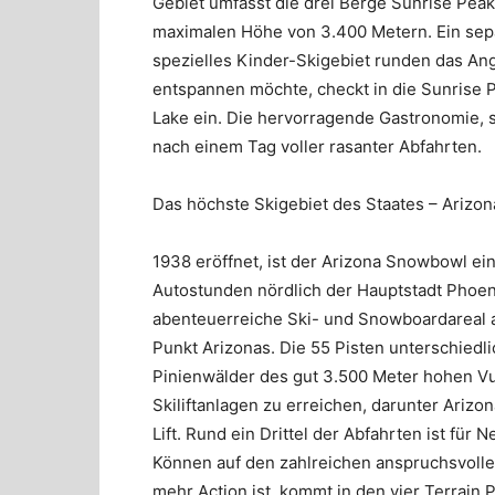
Gebiet umfasst die drei Berge Sunrise Pea
maximalen Höhe von 3.400 Metern. Ein sep
spezielles Kinder-Skigebiet runden das An
entspannen möchte, checkt in die Sunrise P
Lake ein. Die hervorragende Gastronomie, 
nach einem Tag voller rasanter Abfahrten.
Das höchste Skigebiet des Staates – Ariz
1938 eröffnet, ist der Arizona Snowbowl ei
Autostunden nördlich der Hauptstadt Phoeni
abenteuerreiche Ski- und Snowboardareal
Punkt Arizonas. Die 55 Pisten unterschiedl
Pinienwälder des gut 3.500 Meter hohen Vu
Skiliftanlagen zu erreichen, darunter Ariz
Lift. Rund ein Drittel der Abfahrten ist für
Können auf den zahlreichen anspruchsvolle
mehr Action ist, kommt in den vier Terrain P