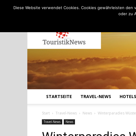
C
28.2
Sonntag, August 9, 2026
Köln
Diese Website verwendet Cookies. Cookies gewährleisten den v
oder zu 
STARTSEITE
TRAVEL-NEWS
HOTEL
Start
Travel-News
News
Winterparadies Wüste:
Travel-News
News