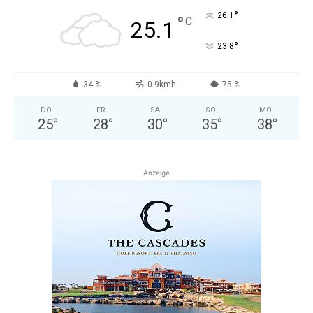
°
26.1
°
C
25.1
°
23.8
34 %
0.9kmh
75 %
DO.
FR.
SA.
SO.
MO.
25
°
28
°
30
°
35
°
38
°
Anzeige