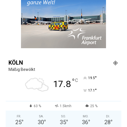
KÖLN
Mäßig Bewölkt
°
19.5
°
C
17.8
°
17.1
63 %
1.5kmh
25 %
FR.
SA.
SO.
MO.
DI.
25
°
30
°
35
°
36
°
28
°