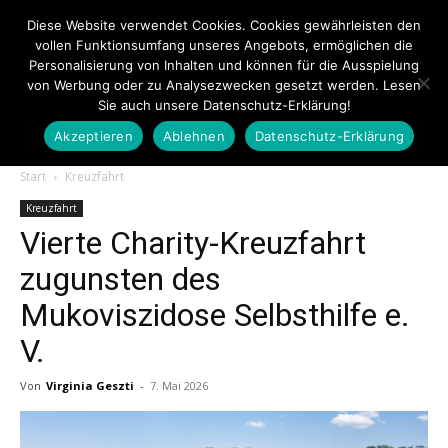
Diese Website verwendet Cookies. Cookies gewährleisten den
vollen Funktionsumfang unseres Angebots, ermöglichen die
Personalisierung von Inhalten und können für die Ausspielung
von Werbung oder zu Analysezwecken gesetzt werden. Lesen
Sie auch unsere Datenschutz-Erklärung!
Akzeptieren
Ablehnen
Datenschutz-Erklärung
Touristiknews.de
Start
Kreuzfahrt
Kreuzfahrt
Vierte Charity-Kreuzfahrt
|
zugunsten des
Mukoviszidose Selbsthilfe e.
Touristiknews
V.
Von
Virginia Geszti
-
7. Mai 2026
und