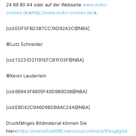
24 89 80 44 oder auf der Webseite
www.nicko-
cruises.de
<
http://www.nicko-cruises.de/
>.
[cid:EDF5F8D3B7CC7AD92A3C@NBA]
©Lutz Schneider
[cid:13231D21191EFCB1F03F@NBA]
©Kevin Lauderlein
[cid:66943F8805F40D980D08@NBA]
[cid:E8D42C946D6BDB8AC24A@NBA]
Druckfähiges Bildmaterial können Sie
hier<
https://ovensficat666.owncloud.online/s/XlevgtgGA