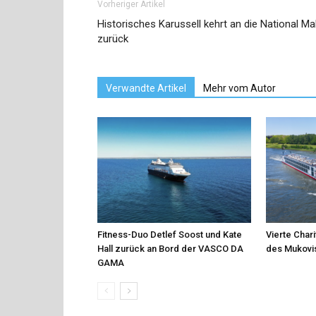
Vorheriger Artikel
Historisches Karussell kehrt an die National Mal
zurück
Verwandte Artikel
Mehr vom Autor
Fitness-Duo Detlef Soost und Kate
Vierte Char
Hall zurück an Bord der VASCO DA
des Mukovis
GAMA