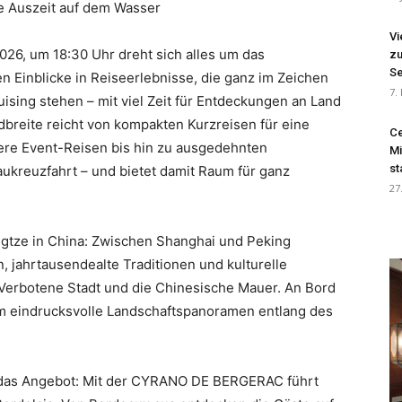
te Auszeit auf dem Wasser
Vi
26, um 18:30 Uhr dreht sich alles um das
zu
Se
 Einblicke in Reiseerlebnisse, die ganz im Zeichen
7.
sing stehen – mit viel Zeit für Entdeckungen an Land
breite reicht von kompakten Kurzreisen für eine
Ce
ere Event-Reisen bis hin zu ausgedehnten
Mi
st
ukreuzfahrt – und bietet damit Raum für ganz
27
ngtze in China: Zwischen Shanghai und Peking
, jahrtausendealte Traditionen und kulturelle
Verbotene Stadt und die Chinesische Mauer. An Bord
 eindrucksvolle Landschaftspanoramen entlang des
s das Angebot: Mit der CYRANO DE BERGERAC führt