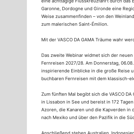
eine achttägige Flusskreuzfahrt durch das 
Garonne, Dordogne und Gironde eine Region
Weise zusammenfinden – von den Weinlandsc
zum malerischen Saint-Émilion.
Mit der VASCO DA GAMA Träume wahr werd
Das zweite Webinar widmet sich der neuen
Fernreisen 2027/28. Am Donnerstag, 06.08.
inspirierende Einblicke in die große Reise
buchbaren Fernreisen mit dem klassisch-el
Zum fünften Mal begibt sich die VASCO DA 
in Lissabon in See und bereist in 172 Tagen
Azoren, die Kanaren und die Kapverden in di
nach Mexiko und über den Pazifik in die Sü
Anschließend stehen Australien, Indonesie