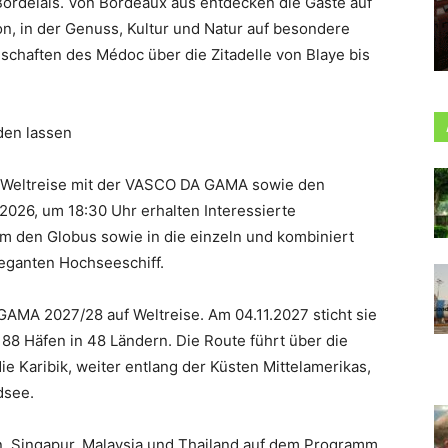
Bordelais. Von Bordeaux aus entdecken die Gäste auf
, in der Genuss, Kultur und Natur auf besondere
haften des Médoc über die Zitadelle von Blaye bis
en lassen
 Weltreise mit der VASCO DA GAMA sowie den
2026, um 18:30 Uhr erhalten Interessierte
 um den Globus sowie in die einzeln und kombiniert
eganten Hochseeschiff.
GAMA 2027/28 auf Weltreise. Am 04.11.2027 sticht sie
 88 Häfen in 48 Ländern. Die Route führt über die
e Karibik, weiter entlang der Küsten Mittelamerikas,
dsee.
n, Singapur, Malaysia und Thailand auf dem Programm,