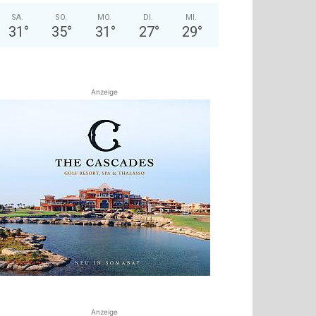
SA.
SO.
MO.
DI.
MI.
31
°
35
°
31
°
27
°
29
°
Anzeige
Anzeige