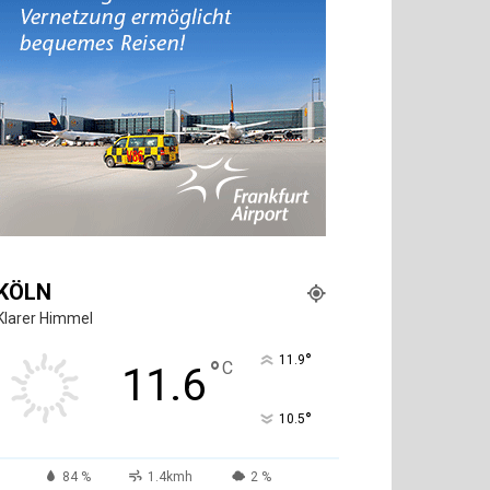
KÖLN
Klarer Himmel
°
11.9
°
C
11.6
°
10.5
84 %
1.4kmh
2 %