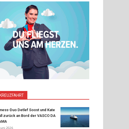
KREUZFAHRT
tness-Duo Detlef Soost und Kate
ll zurück an Bord der VASCO DA
AMA
 Juni 2026