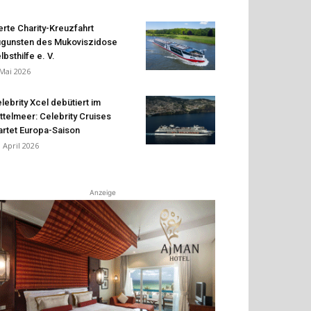
erte Charity-Kreuzfahrt
gunsten des Mukoviszidose
lbsthilfe e. V.
 Mai 2026
lebrity Xcel debütiert im
ttelmeer: Celebrity Cruises
artet Europa-Saison
. April 2026
Anzeige