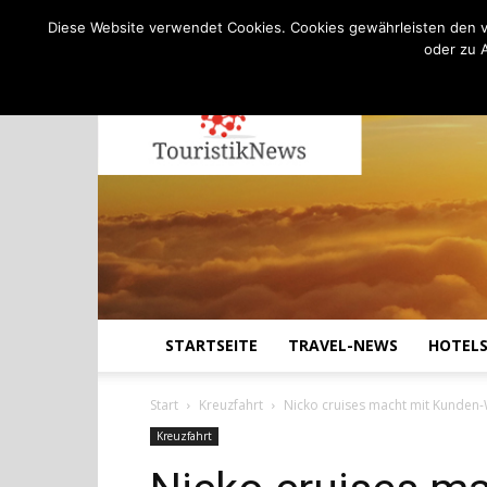
C
11.6
Samstag, August 8, 2026
Köln
Diese Website verwendet Cookies. Cookies gewährleisten den v
oder zu 
STARTSEITE
TRAVEL-NEWS
HOTEL
Start
Kreuzfahrt
Nicko cruises macht mit Kunden-
Kreuzfahrt