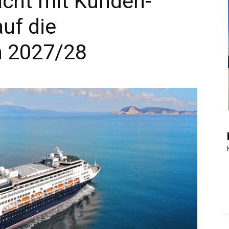
acht mit Kunden-
uf die
|
n 2027/28
Touristiknews
und
Reiseempfehlungen.