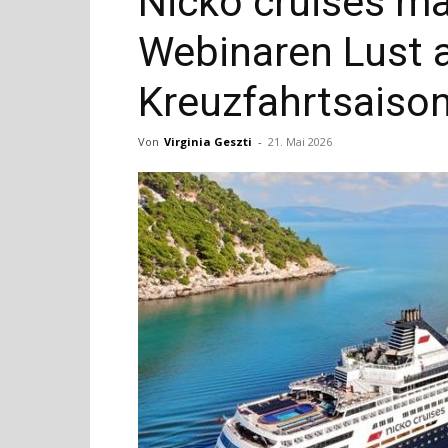
Nicko cruises m
Webinaren Lust a
Kreuzfahrtsaiso
Von
Virginia Geszti
-
21. Mai 2026