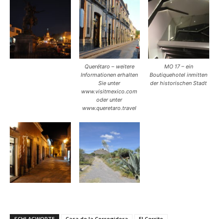
Querétaro – weitere
MO 17 – ein
Informationen erhalten
Boutiquehotel inmitten
Sie unter
der historischen Stadt
www.visitmexico.com
oder unter
www.queretaro.travel
SCHLAGWORTE
Casa de la Corregidora
El Cerrito