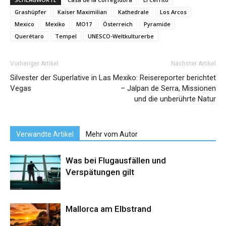
Grashüpfer
Kaiser Maximilian
Kathedrale
Los Arcos
Mexico
Mexiko
MO17
Österreich
Pyramide
Querétaro
Tempel
UNESCO-Weltkulturerbe
Vorheriger Artikel
Nächster Artikel
Silvester der Superlative in Las
Mexiko: Reisereporter berichtet
Vegas
– Jalpan de Serra, Missionen
und die unberührte Natur
Verwandte Artikel
Mehr vom Autor
Was bei Flugausfällen und
Verspätungen gilt
Mallorca am Elbstrand