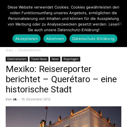
Diese Website verwendet Cookies. Cookies gewährleisten den
vollen Funktionsumfang unseres Angebots, ermöglichen die
Personalisierung von Inhalten und können für die Ausspielung
von Werbung oder zu Analysezwecken gesetzt werden. Lesen
Sie auch unsere Datenschutz-Erklärung!
Akzeptieren
Ablehnen
Datenschutz-Erklärung
Touristiknews.de
Start
Destinationen
Destinationen
Travel-News
News
Reportagen
Mexiko: Reisereporter
|
berichtet – Querétaro – eine
historische Stadt
Touristiknews
Von
sk
-
19. Dezember 2012
und