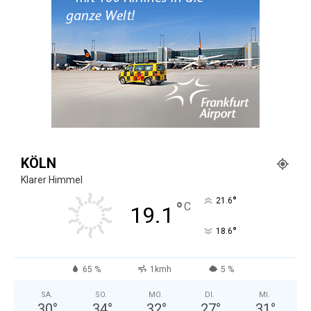
KÖLN
Klarer Himmel
°
21.6
°
C
19.1
°
18.6
65 %
1kmh
5 %
SA.
SO.
MO.
DI.
MI.
30
°
34
°
32
°
27
°
31
°