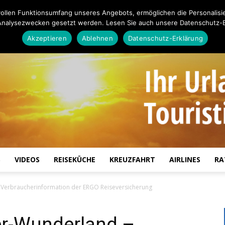
ollen Funktionsumfang unseres Angebots, ermöglichen die Personalisi
Analysezwecken gesetzt werden. Lesen Sie auch unsere Datenschutz-E
Akzeptieren
Ablehnen
Datenschutz-Erklärung
S
VIDEOS
REISEKÜCHE
KREUZFAHRT
AIRLINES
RA
Touristiknews.de
Verbraucherinformation der ERGO Reiseversicherung
r-Wunderland –