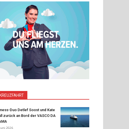
KREUZFAHRT
tness-Duo Detlef Soost und Kate
ll zurück an Bord der VASCO DA
AMA
 Juni 2026