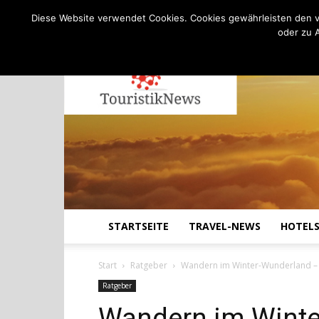
C
11.4
Freitag, August 7, 2026
Köln
Diese Website verwendet Cookies. Cookies gewährleisten den v
oder zu 
STARTSEITE
TRAVEL-NEWS
HOTEL
Start
Ratgeber
Wandern im Winter-Wunderland – 
Ratgeber
Wandern im Winte