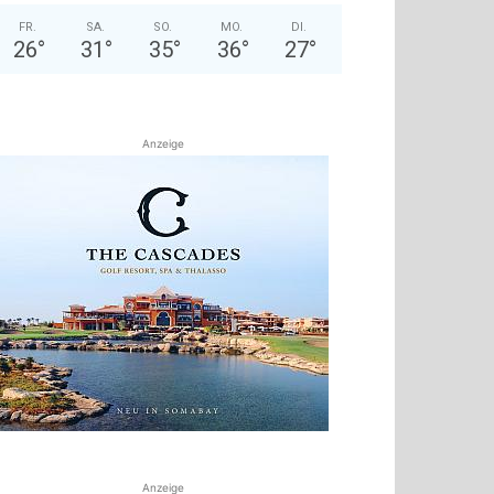
FR.
SA.
SO.
MO.
DI.
26
°
31
°
35
°
36
°
27
°
Anzeige
Anzeige