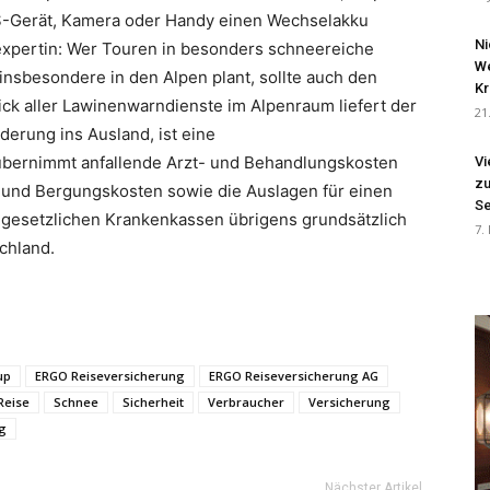
PS-Gerät, Kamera oder Handy einen Wechselakku
Ni
eexpertin: Wer Touren in besonders schneereiche
We
insbesondere in den Alpen plant, sollte auch den
Kr
ck aller Lawinenwarndienste im Alpenraum liefert der
21
erung ins Ausland, ist eine
übernimmt anfallende Arzt- und Behandlungskosten
Vi
zu
- und Bergungskosten sowie die Auslagen für einen
Se
 gesetzlichen Krankenkassen übrigens grundsätzlich
7.
chland.
up
ERGO Reiseversicherung
ERGO Reiseversicherung AG
Reise
Schnee
Sicherheit
Verbraucher
Versicherung
g
Nächster Artikel