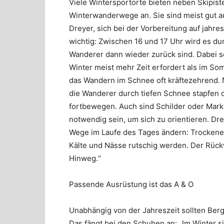
Viele Wintersportorte bieten neben Skipis
Winterwanderwege an. Sie sind meist gut au
Dreyer, sich bei der Vorbereitung auf jahre
wichtig: Zwischen 16 und 17 Uhr wird es dunk
Wanderer dann wieder zurück sind. Dabei s
Winter meist mehr Zeit erfordert als im So
das Wandern im Schnee oft kräftezehrend. 
die Wanderer durch tiefen Schnee stapfen od
fortbewegen. Auch sind Schilder oder Mar
notwendig sein, um sich zu orientieren. Dr
Wege im Laufe des Tages ändern: Trockene
Kälte und Nässe rutschig werden. Der Rückw
Hinweg.“
Passende Ausrüstung ist das A & O
Unabhängig von der Jahreszeit sollten Berg
Das fängt bei den Schuhen an: „Im Winter sin