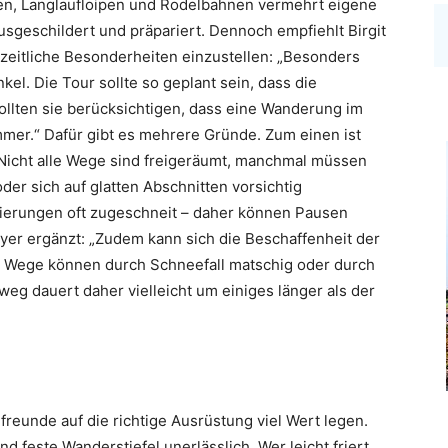
ten, Langlaufloipen und Rodelbahnen vermehrt eigene
sgeschildert und präpariert. Dennoch empfiehlt Birgit
szeitliche Besonderheiten einzustellen: „Besonders
el. Die Tour sollte so geplant sein, dass die
ollten sie berücksichtigen, dass eine Wanderung im
mmer.“ Dafür gibt es mehrere Gründe. Zum einen ist
Nicht alle Wege sind freigeräumt, manchmal müssen
er sich auf glatten Abschnitten vorsichtig
kierungen oft zugeschneit – daher können Pausen
eyer ergänzt: „Zudem kann sich die Beschaffenheit der
 Wege können durch Schneefall matschig oder durch
eg dauert daher vielleicht um einiges länger als der
freunde auf die richtige Ausrüstung viel Wert legen.
d feste Wanderstiefel unerlässlich. Wer leicht friert,