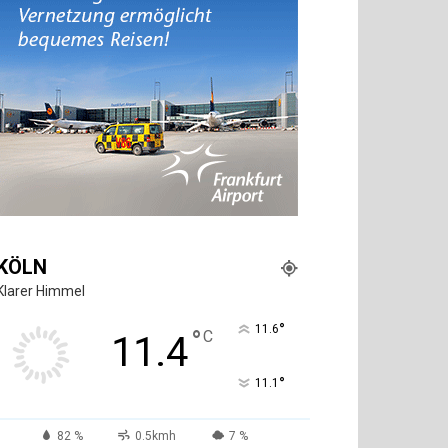
KÖLN
Klarer Himmel
°
11.6
°
C
11.4
°
11.1
82 %
0.5kmh
7 %