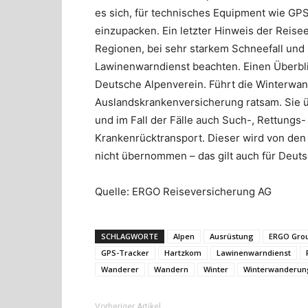
es sich, für technisches Equipment wie G
einzupacken. Ein letzter Hinweis der Reis
Regionen, bei sehr starkem Schneefall und 
Lawinenwarndienst beachten. Einen Überbli
Deutsche Alpenverein. Führt die Winterwand
Auslandskrankenversicherung ratsam. Sie 
und im Fall der Fälle auch Such-, Rettungs
Krankenrücktransport. Dieser wird von den
nicht übernommen – das gilt auch für Deuts
Quelle: ERGO Reiseversicherung AG
SCHLAGWORTE
Alpen
Ausrüstung
ERGO Gro
GPS-Tracker
Hartzkom
Lawinenwarndienst
Wanderer
Wandern
Winter
Winterwanderun
Vorheriger Artikel