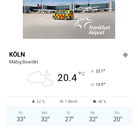
KÖLN
Mäßig Bewölkt
°
22.1
°
C
20.4
°
19.5
62 %
1.8kmh
48 %
SO.
MO.
DI.
MI.
DO.
33
°
32
°
27
°
32
°
20
°