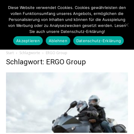
Diese Website verwendet Cookies. Cookies gewährleisten den
vollen Funktionsumfang unseres Angebots, ermöglichen die
Personalisierung von Inhalten und können für die Ausspielung
von Werbung oder zu Analysezwecken gesetzt werden. Lesen
Sie auch unsere Datenschutz-Erklärung!
Akzeptieren
Ablehnen
Datenschutz-Erklärung
Touristiknews.de
Start
Schlagworte
ERGO Group
Schlagwort: ERGO Group
|
Touristiknews
und