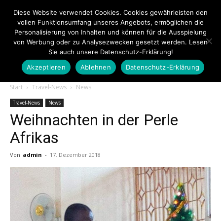
Diese Website verwendet Cookies. Cookies gewährleisten den
vollen Funktionsumfang unseres Angebots, ermöglichen die
Personalisierung von Inhalten und können für die Ausspielung
von Werbung oder zu Analysezwecken gesetzt werden. Lesen
Sie auch unsere Datenschutz-Erklärung!
Akzeptieren
Ablehnen
Datenschutz-Erklärung
Touristiknews.de
Start
Travel-News
News
Travel-News
News
Weihnachten in der Perle
|
Afrikas
Von
admin
-
17. Dezember 2018
Touristiknews
und