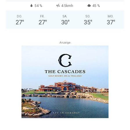
54 %
4.5kmh
45 %
DO.
FR.
SA.
SO.
MO.
27
°
27
°
30
°
35
°
37
°
Anzeige