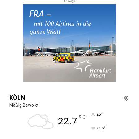
Anzeige
KÖLN
Mäßig Bewölkt
°
25
°
C
22.7
°
21.6