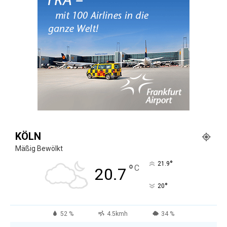
KÖLN
Mäßig Bewölkt
°
21.9
°
C
20.7
°
20
52 %
4.5kmh
34 %