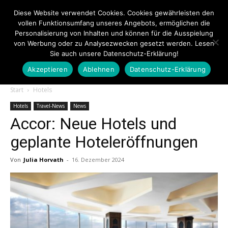
Diese Website verwendet Cookies. Cookies gewährleisten den
vollen Funktionsumfang unseres Angebots, ermöglichen die
Personalisierung von Inhalten und können für die Ausspielung
von Werbung oder zu Analysezwecken gesetzt werden. Lesen
Sie auch unsere Datenschutz-Erklärung!
Akzeptieren
Ablehnen
Datenschutz-Erklärung
Touristiknews.de
Start
Hotels
Hotels
Travel-News
News
Accor: Neue Hotels und
|
geplante Hoteleröffnungen
Von
Julia Horvath
-
16. Dezember 2024
Touristiknews
und