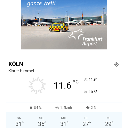
KÖLN
Klarer Himmel
°
11.9
°
C
11.6
°
10.5
84 %
1.4kmh
2 %
SA.
SO.
MO.
DI.
MI.
31
°
35
°
31
°
27
°
29
°