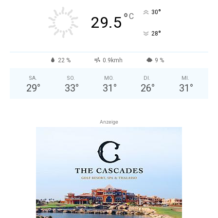
°
30
°
C
29.5
°
28
22 %
0.9kmh
9 %
SA.
SO.
MO.
DI.
MI.
29
°
33
°
31
°
26
°
31
°
Anzeige