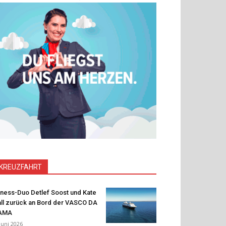
KREUZFAHRT
tness-Duo Detlef Soost und Kate
ll zurück an Bord der VASCO DA
AMA
 Juni 2026