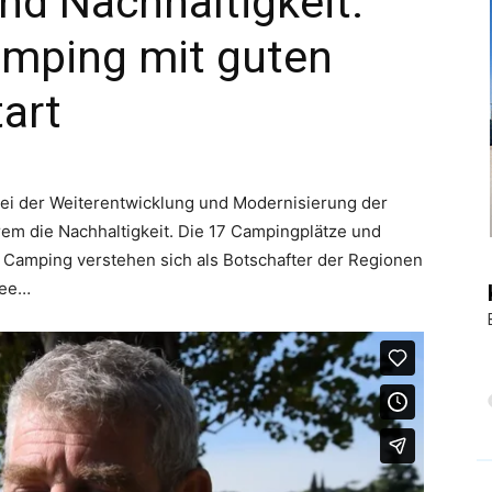
nd Nachhaltigkeit:
amping mit guten
|
art
Touristiknews
i der Weiterentwicklung und Modernisierung der
em die Nachhaltigkeit. Die 17 Campingplätze und
a Camping verstehen sich als Botschafter der Regionen
see…
und
Reiseempfehlungen.