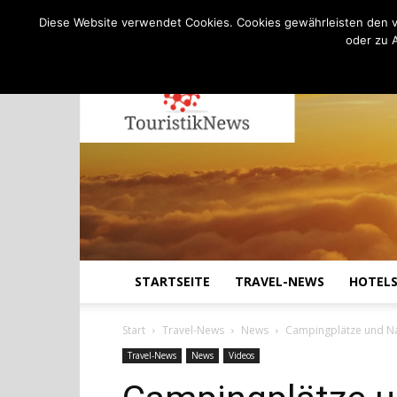
C
22.6
Freitag, August 7, 2026
Köln
Diese Website verwendet Cookies. Cookies gewährleisten den v
oder zu 
STARTSEITE
TRAVEL-NEWS
HOTEL
Start
Travel-News
News
Campingplätze und Na
Travel-News
News
Videos