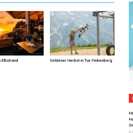
 Elbstrand
Goldener Herbst in Tux-Finkenberg
Fi
Ha
G
3.