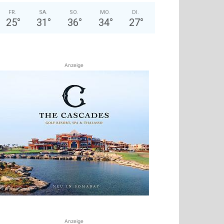
FR.
SA.
SO.
MO.
DI.
25
°
31
°
36
°
34
°
27
°
Anzeige
Anzeige