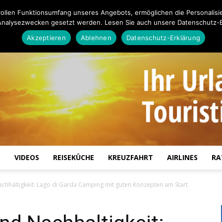
ollen Funktionsumfang unseres Angebots, ermöglichen die Personalisi
Analysezwecken gesetzt werden. Lesen Sie auch unsere Datenschutz-E
Akzeptieren
Ablehnen
Datenschutz-Erklärung
S
VIDEOS
REISEKÜCHE
KREUZFAHRT
AIRLINES
RA
Touristiknews.de
chhaltigkeit: Lago di Garda Camping mit guten Konzepten am Start