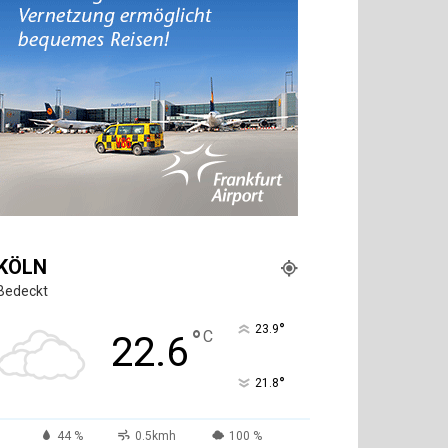
KÖLN
Bedeckt
°
23.9
°
C
22.6
°
21.8
44 %
0.5kmh
100 %