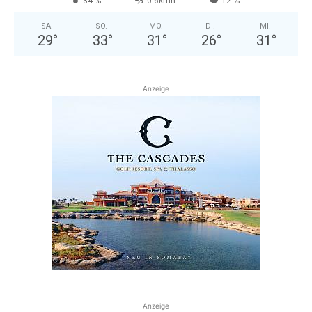
34 %
0.6kmh
12 %
SA.
SO.
MO.
DI.
MI.
29
°
33
°
31
°
26
°
31
°
Anzeige
Anzeige