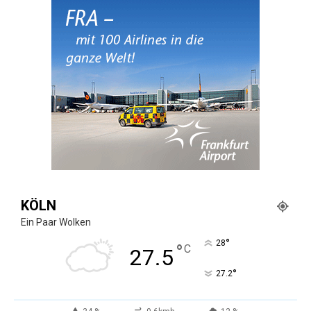
KÖLN
Ein Paar Wolken
°
28
°
C
27.5
°
27.2