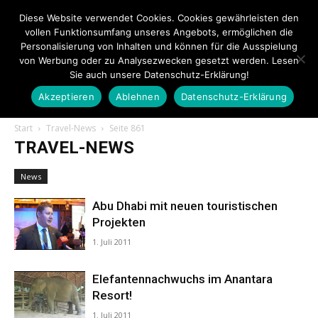
Diese Website verwendet Cookies. Cookies gewährleisten den
vollen Funktionsumfang unseres Angebots, ermöglichen die
Personalisierung von Inhalten und können für die Ausspielung
von Werbung oder zu Analysezwecken gesetzt werden. Lesen
Sie auch unsere Datenschutz-Erklärung!
Akzeptieren
Ablehnen
Datenschutz-Erklärung
Touristiknews.de
Start
Travel-News
Seite 861
TRAVEL-NEWS
|
News
Abu Dhabi mit neuen touristischen
Projekten
Touristiknews
1. Juli 2011
Elefantennachwuchs im Anantara
Resort!
und
1. Juli 2011