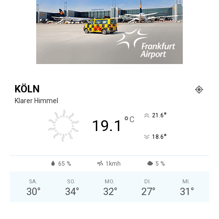
KÖLN
Klarer Himmel
°
21.6
°
C
19.1
°
18.6
65 %
1kmh
5 %
SA.
SO.
MO.
DI.
MI.
30
°
34
°
32
°
27
°
31
°