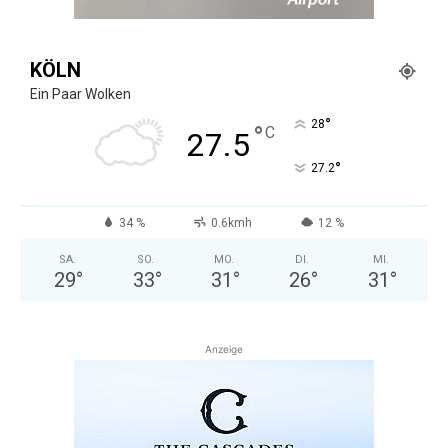
KÖLN
Ein Paar Wolken
°
28
°
C
27.5
°
27.2
34 %
0.6kmh
12 %
SA.
SO.
MO.
DI.
MI.
29
°
33
°
31
°
26
°
31
°
Anzeige