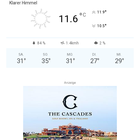
Klarer Himmel
°
11.9
°
C
11.6
°
10.5
84 %
1.4kmh
2 %
SA.
SO.
MO.
DI.
MI.
31
°
35
°
31
°
27
°
29
°
Anzeige