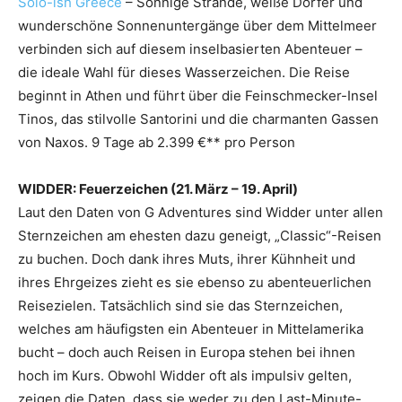
Solo-ish Greece
– Sonnige Strände, weiße Dörfer und
wunderschöne Sonnenuntergänge über dem Mittelmeer
verbinden sich auf diesem inselbasierten Abenteuer –
die ideale Wahl für dieses Wasserzeichen. Die Reise
beginnt in Athen und führt über die Feinschmecker-Insel
Tinos, das stilvolle Santorini und die charmanten Gassen
von Naxos. 9 Tage ab 2.399 €** pro Person
WIDDER: Feuerzeichen (21. März – 19. April)
Laut den Daten von G Adventures sind Widder unter allen
Sternzeichen am ehesten dazu geneigt, „Classic“-Reisen
zu buchen. Doch dank ihres Muts, ihrer Kühnheit und
ihres Ehrgeizes zieht es sie ebenso zu abenteuerlichen
Reisezielen. Tatsächlich sind sie das Sternzeichen,
welches am häufigsten ein Abenteuer in Mittelamerika
bucht – doch auch Reisen in Europa stehen bei ihnen
hoch im Kurs. Obwohl Widder oft als impulsiv gelten,
zeigen die Daten, dass sie weder zu den Last-Minute-