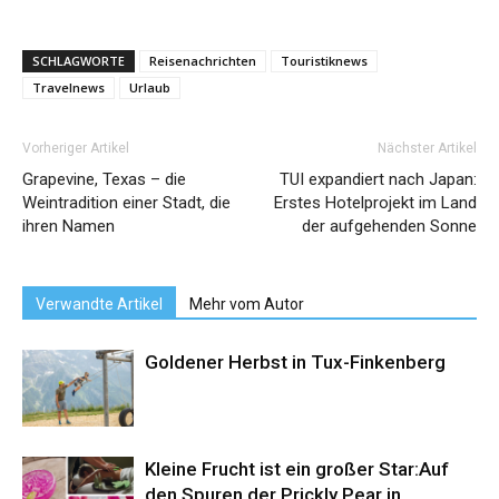
SCHLAGWORTE
Reisenachrichten
Touristiknews
Travelnews
Urlaub
Vorheriger Artikel
Nächster Artikel
Grapevine, Texas – die
TUI expandiert nach Japan:
Weintradition einer Stadt, die
Erstes Hotelprojekt im Land
ihren Namen
der aufgehenden Sonne
Verwandte Artikel
Mehr vom Autor
Goldener Herbst in Tux-Finkenberg
Kleine Frucht ist ein großer Star:Auf
den Spuren der Prickly Pear in