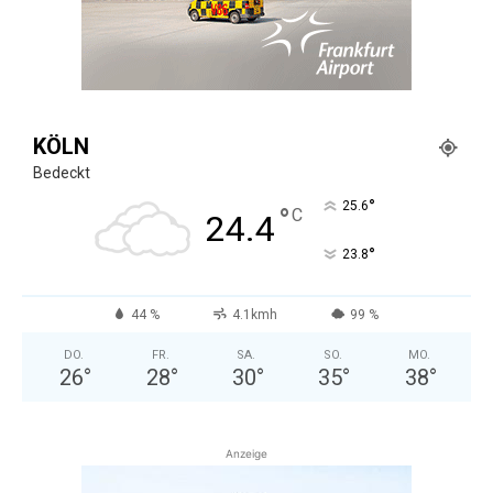
KÖLN
Bedeckt
°
25.6
°
C
24.4
°
23.8
44 %
4.1kmh
99 %
DO.
FR.
SA.
SO.
MO.
26
°
28
°
30
°
35
°
38
°
Anzeige