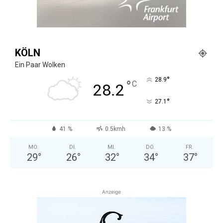
KÖLN
Ein Paar Wolken
°
28.9
°
C
28.2
°
27.1
41 %
0.5kmh
13 %
MO.
DI.
MI.
DO.
FR.
29
°
26
°
32
°
34
°
37
°
Anzeige