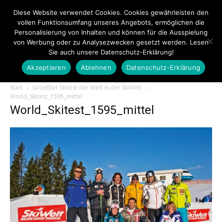
Diese Website verwendet Cookies. Cookies gewährleisten den
vollen Funktionsumfang unseres Angebots, ermöglichen die
Personalisierung von Inhalten und können für die Ausspielung
von Werbung oder zu Analysezwecken gesetzt werden. Lesen
Sie auch unsere Datenschutz-Erklärung!
Akzeptieren
Ablehnen
Datenschutz-Erklärung
Touristiknews.de
Start
Groeßter Skitest der Welt in der SkiWelt
World_Skitest_1595_mittel
World_Skitest_1595_mittel
|
Touristiknews
und